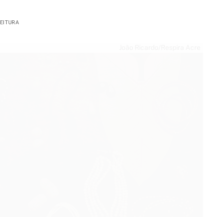
LEITURA
João Ricardo/Respira Acre