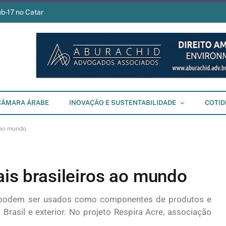
ub-17 no Catar
CÂMARA ÁRABE
INOVAÇÃO E SUSTENTABILIDADE
COTID
s ao mundo
ais brasileiros ao mundo
que podem ser usados como componentes de produtos e
Brasil e exterior. No projeto Respira Acre, associação