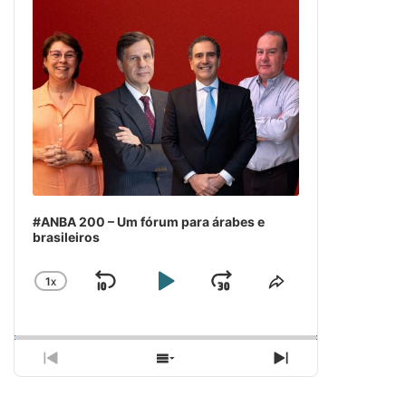
#ANBA 200 – Um fórum para árabes e
brasileiros
1
X
SKIP
PLAY
JUMP
CHANGE
COMPARTILH
PLAYBACK
ESSE
BACKWARD
PAUSE
FORWARD
RATE
EPISÓDIO
PREVIOUS
SHOW
NEXT
EPISODE
EPISODES
EPISODE
LIST