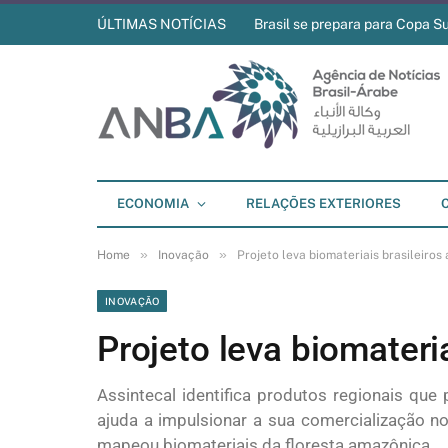
ÚLTIMAS NOTÍCIAS
Brasil se prepara para Copa S
ECONOMIA
RELAÇÕES EXTERIORES
»
»
Home
Inovação
Projeto leva biomateriais brasileiro
INOVAÇÃO
Projeto leva biomateri
Assintecal identifica produtos regionais 
ajuda a impulsionar a sua comercialização no 
mapeou biomateriais da floresta amazônica.