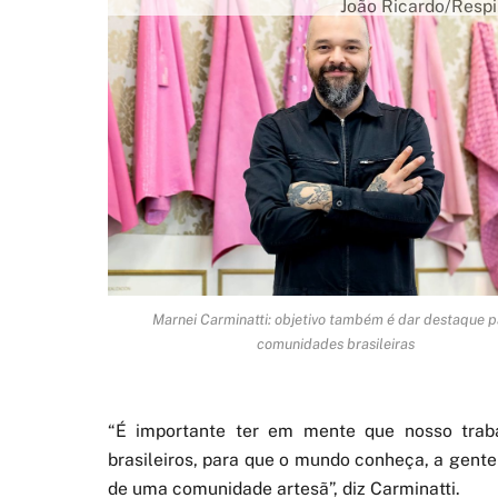
João Ricardo/Respi
Marnei Carminatti: objetivo também é dar destaque p
comunidades brasileiras
“É importante ter em mente que nosso trab
brasileiros, para que o mundo conheça, a gente
de uma comunidade artesã”, diz Carminatti.