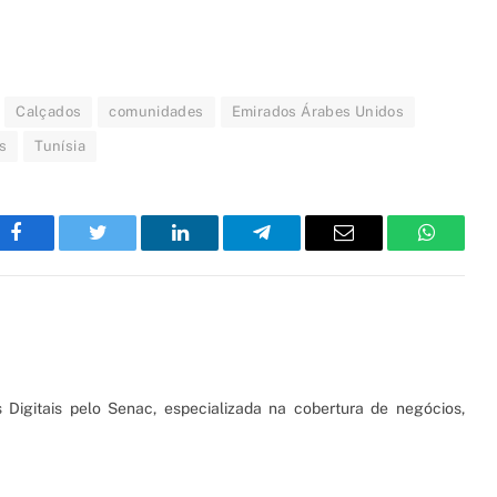
Calçados
comunidades
Emirados Árabes Unidos
s
Tunísia
Facebook
Twitter
LinkedIn
Telegram
Email
WhatsA
 Digitais pelo Senac, especializada na cobertura de negócios,