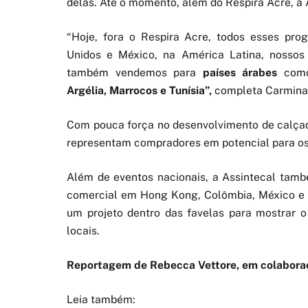
delas. Até o momento, além do Respira Acre, a
“Hoje, fora o Respira Acre, todos esses pr
Unidos e México, na América Latina, nossos
também vendemos para
países árabes
co
Argélia, Marrocos e Tunísia”,
completa Carminat
Com pouca força no desenvolvimento de calçado
representam compradores em potencial para os 
Além de eventos nacionais, a Assintecal tamb
comercial em Hong Kong, Colômbia, México e P
um projeto dentro das favelas para mostrar o 
locais.
Reportagem de Rebecca Vettore, em colabor
Leia também: