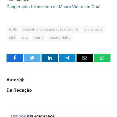
Cooperação foi assunto de Mauro Vieira em Omã
CCG
conselho de cooperação do golfo
diplomacia
g20
gcc
golfo
mauro vieira
Facebook
Twitter
LinkedIn
Telegram
Email
WhatsA
Da Redação
ARTIGOS
RELACIONADOS