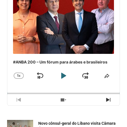
#ANBA 200 – Um fórum para árabes e brasileiros
1
X
SKIP
PLAY
JUMP
CHANGE
COMPA
PLAYBACK
ESSE
BACKWARD
PAUSE
FORWARD
RATE
EPISÓ
PREVIOUS
SHOW
NEXT
EPISODE
EPISODES
EPISO
LIST
Novo cônsul-geral do Líbano visita Câmara