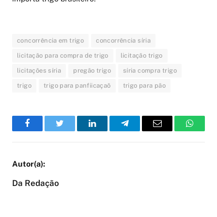
concorrência em trigo
concorrência síria
licitação para compra de trigo
licitação trigo
licitações síria
pregão trigo
síria compra trigo
trigo
trigo para panfiicaçaõ
trigo para pão
Facebook
Twitter
LinkedIn
Telegram
Email
WhatsA
Da Redação