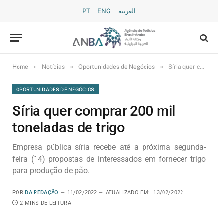
PT
ENG
العربية
»
»
»
Home
Notícias
Oportunidades de Negócios
Síria quer comprar 200 mil toneladas de trigo
OPORTUNIDADES DE NEGÓCIOS
Síria quer comprar 200 mil
toneladas de trigo
Empresa pública síria recebe até a próxima segunda-
feira (14) propostas de interessados em fornecer trigo
para produção de pão.
POR
DA REDAÇÃO
11/02/2022
ATUALIZADO EM:
13/02/2022
2 MINS DE LEITURA