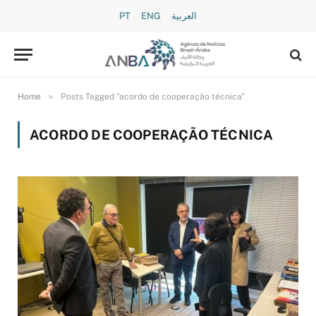
PT
ENG
العربية
»
Home
Posts Tagged "acordo de cooperação técnica"
ACORDO DE COOPERAÇÃO TÉCNICA