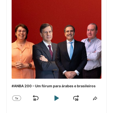
#ANBA 200 – Um fórum para árabes e brasileiros
1
X
SKIP
PLAY
JUMP
CHANGE
COMPA
PLAYBACK
ESSE
BACKWARD
PAUSE
FORWARD
RATE
EPISÓ