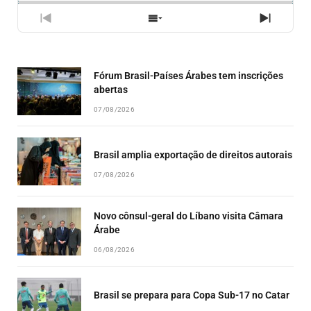
PREVIOUS
SHOW
NEXT
EPISODE
EPISODES
EPISO
LIST
Fórum Brasil-Países Árabes tem inscrições
abertas
07/08/2026
Brasil amplia exportação de direitos autorais
07/08/2026
Novo cônsul-geral do Líbano visita Câmara
Árabe
06/08/2026
Brasil se prepara para Copa Sub-17 no Catar