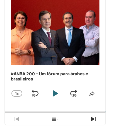
#ANBA 200 – Um fórum para árabes e
brasileiros
1
X
SKIP
PLAY
JUMP
CHANGE
COMPARTILH
PLAYBACK
ESSE
BACKWARD
PAUSE
FORWARD
RATE
EPISÓDIO
PREVIOUS
SHOW
NEXT
EPISODE
EPISODES
EPISODE
LIST