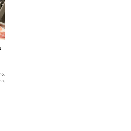
o
ho.
na,