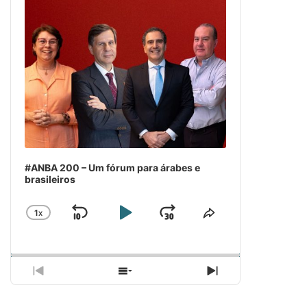
#ANBA 200 – Um fórum para árabes e
brasileiros
1
X
SKIP
PLAY
JUMP
CHANGE
COMPARTILH
PLAYBACK
ESSE
BACKWARD
PAUSE
FORWARD
RATE
EPISÓDIO
PREVIOUS
SHOW
NEXT
EPISODE
EPISODES
EPISODE
LIST