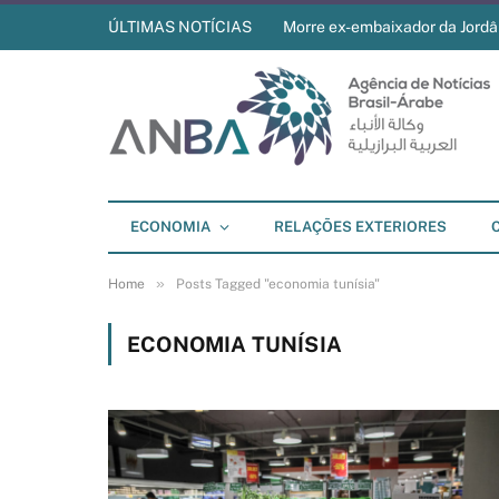
ÚLTIMAS NOTÍCIAS
Morre ex-embaixador da Jordân
ECONOMIA
RELAÇÕES EXTERIORES
»
Home
Posts Tagged "economia tunísia"
ECONOMIA TUNÍSIA