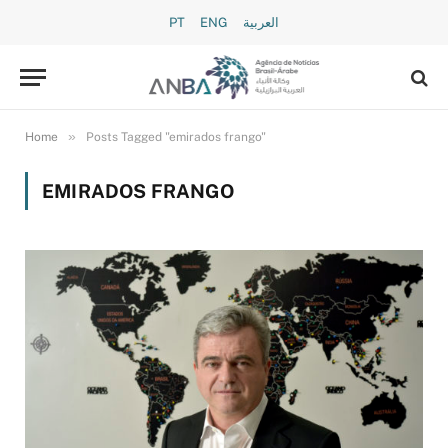
PT
ENG
العربية
»
Home
Posts Tagged "emirados frango"
EMIRADOS FRANGO