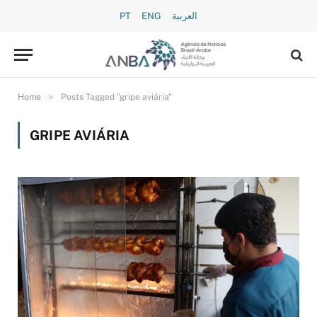
PT
ENG
العربية
»
Home
Posts Tagged "gripe aviária"
GRIPE AVIÁRIA