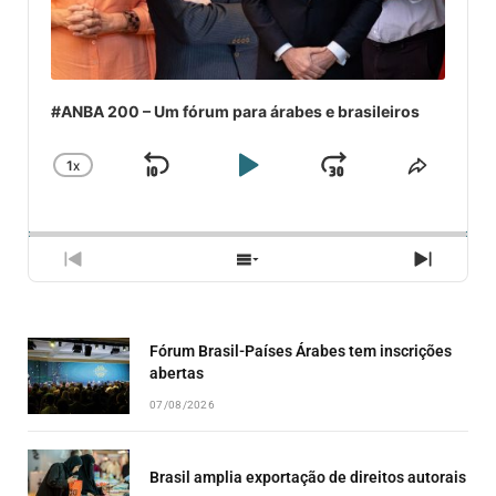
#ANBA 200 – Um fórum para árabes e brasileiros
1
X
SKIP
PLAY
JUMP
CHANGE
COMPA
PLAYBACK
ESSE
BACKWARD
PAUSE
FORWARD
RATE
EPISÓ
PREVIOUS
SHOW
NEXT
EPISODE
EPISODES
EPISO
LIST
Fórum Brasil-Países Árabes tem inscrições
abertas
07/08/2026
Brasil amplia exportação de direitos autorais