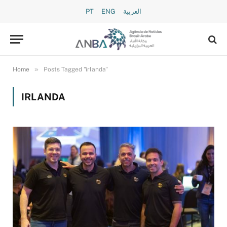
PT
ENG
العربية
»
Home
Posts Tagged "irlanda"
IRLANDA