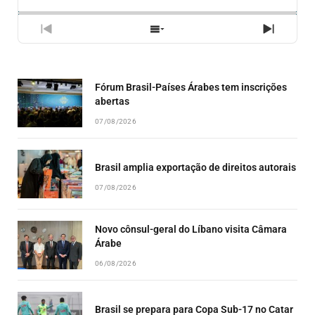
RATE
EPISÓ
PREVIOUS
SHOW
NEXT
EPISODE
EPISODES
EPISO
LIST
Fórum Brasil-Países Árabes tem inscrições
abertas
07/08/2026
Brasil amplia exportação de direitos autorais
07/08/2026
Novo cônsul-geral do Líbano visita Câmara
Árabe
06/08/2026
Brasil se prepara para Copa Sub-17 no Catar