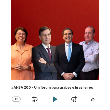
#ANBA 200 – Um fórum para árabes e brasileiros
1
X
SKIP
PLAY
JUMP
CHANGE
COMPA
PLAYBACK
ESSE
BACKWARD
PAUSE
FORWARD