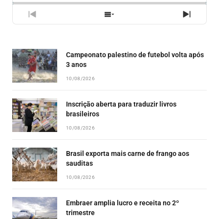
PREVIOUS
SHOW
NEXT
EPISODE
EPISODES
EPISO
LIST
Campeonato palestino de futebol volta após
3 anos
10/08/2026
Inscrição aberta para traduzir livros
brasileiros
10/08/2026
Brasil exporta mais carne de frango aos
sauditas
10/08/2026
Embraer amplia lucro e receita no 2º
trimestre