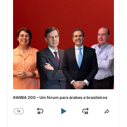
#ANBA 200 – Um fórum para árabes e brasileiros
1
X
SKIP
PLAY
JUMP
CHANGE
COMPA
PLAYBACK
ESSE
BACKWARD
PAUSE
FORWARD
RATE
EPISÓ