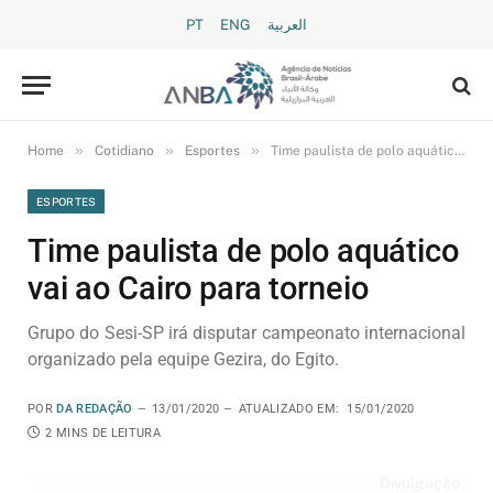
PT
ENG
العربية
»
»
»
Home
Cotidiano
Esportes
Time paulista de polo aquático vai ao Cairo para torneio
ESPORTES
Time paulista de polo aquático
vai ao Cairo para torneio
Grupo do Sesi-SP irá disputar campeonato internacional
organizado pela equipe Gezira, do Egito.
POR
DA REDAÇÃO
13/01/2020
ATUALIZADO EM:
15/01/2020
2 MINS DE LEITURA
Divulgação