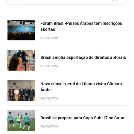
PREVIOUS
SHOW
NEXT
EPISODE
EPISODES
EPISO
LIST
Fórum Brasil-Países Árabes tem inscrições
abertas
07/08/2026
Brasil amplia exportação de direitos autorais
07/08/2026
Novo cônsul-geral do Líbano visita Câmara
Árabe
06/08/2026
Brasil se prepara para Copa Sub-17 no Catar
06/08/2026