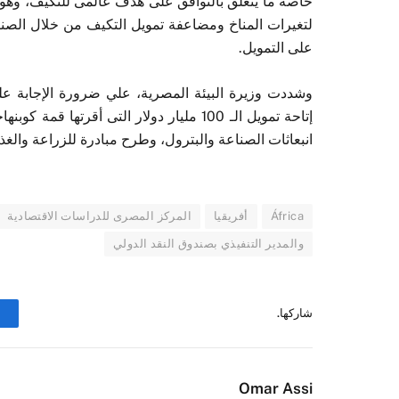
خاصة ما يتعلق بالتوافق على هدف عالمى للتكيف، وهو 
لتغيرات المناخ ومضاعفة تمويل التكيف من خلال الصناد
على التمويل.
وشددت وزيرة البيئة المصرية، علي ضرورة الإجابة عل
إتاحة تمويل الـ 100 مليار دولار التى أقر
انبعاثات الصناعة والبترول، وطرح مبادرة للزراعة والغذ
África
أفريقيا
المركز المصرى للدراسات الاقتصادية
والمدير التنفيذي بصندوق النقد الدولي
شاركها.
Omar Assi