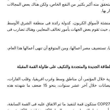
لمتحقق منه أكبر بكثير من النفع الخاص، ولكن هناك بعض المجالات
 بها.
نشئة لأسواق الكربون، كدولة رائدة فى منطقة الشرق الأوسط
، حيث تقوم بعض الجهات بأمور تخالف المعايير، وهناك تضارب فى
، تستضيف مصر أعمالها، ومن المتوقع أن تنهى أعمالها هذا العام،
للطاقة الجديدة والمتجددة والتكيف على طاولة القمة المقبلة
رية خلال المؤتمر، أن مناطق وسط وغرب افريقيا، وقلب القارات،
ووسط وجنوب آسيا، قد شهدت عواصف وجفاف وفيضانات خلال آخر عشر سنوات، بنحو 15 ضعف ما شهدته هذه
وأكدت فؤاد، أن قضية تغير المناخ تحدى عالمى، وقمة COP27 ستكون قمة لتنفيذ ما تم الاتفاق عليه فى القمة السابقة،