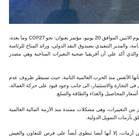
القاهرة – عقد المركز المصرى للدراسات الاقتصادية، اليوم الاثنين الموافق 20 يونيو، مؤتمر بعنوان: نحو COP27 وما بعده،
ة، والمدير التنفيذي بصندوق النقد الدولي، ورائد المناخ للرئاسة
د محيي الدين، والذي أكد علي أن أفريقيا ضحية التغيرات المناخية وهي مصدر
بأنها الأتعس منذ الحرب العالمية الثانية، حيث تسيطر ظروف عدم
ى فى التجارة والاستثمار، الى جانب وجود قيود على حركة العمالة،
أسعار المحاصيل والغذاء والطاقة والسلع.
من التغييرات، وهى مشكلات ممتدة منذ الأزمة المالية العالمية
 أزمات، إلا أنها أيضا تنطوى أيضاً على فرص للتعاون والعيش