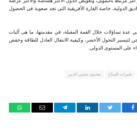
أمر مرتبط بالتمويل، وتعويض الدول الأكثر هشاشة والأكثر عرضة
يق الدولية، خاصة القارة الأفريقية التى تجد صعوبة فى الحصول
ي عدة تساؤلات خلال القمة المقبلة، في مقدمتها، ما هى آليات
تها قمة كوبنهاجن لتيسير التحول الأخضر، وكيفية الانتقال العادل للطاقة وخفض
اء على المستوى الدولى.
تغيرات المناخ
محمود محيي الدين
فيسبوك
تويتر
لينكدإن
تيلقرام
البريد
واتساب
الإلكتروني