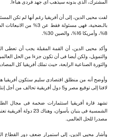
المشترك، الذى بدونه سيذهب أى جهد فردى هباءا.
لفت محيى الدين، إلى أن أفريقيا رغم أنها لم تكن المسئول
8%، وأمريكا 16%، والصين 30%.
وأكد محيى الدين، أن القمة المقبلة يجب أن تعطى ال
والتمويل، ولكن أيضا فى أن تكون جزءا من الحل العالمى
والثورة الصناعية الرابعة، حيث تملك أفريقيا كل المصاد
وأوضح أنه من منطلق اقتصادى سليم ستكون أفريقيا هى م
لافتا إلى توقيع مصر و5 دول أفريقية تحالف من أجل إنتاج الهيدروجين الأخضر إيمانا منها بأهمية المعايير المنضبطة.
تشهد قارة أفريقيا استثمارات ضخمة فى مجال الطاق
الشمسية فى بنبان بأسوان،
مصدرا للحل العالمى.
وأشار محيى الدين، إلى استمرار ضعف دور القطاع الخ