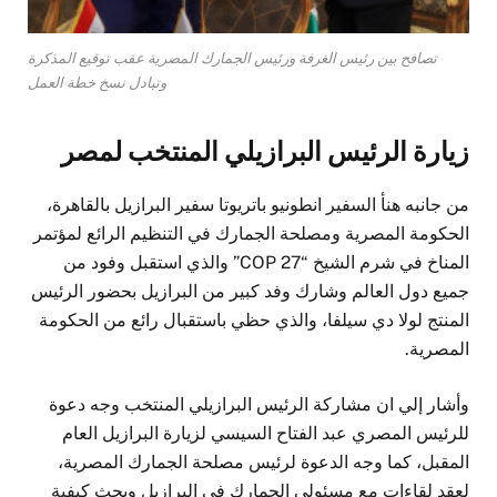
تصافح بين رئيس الغرفة ورئيس الجمارك المصرية عقب توقيع المذكرة
وتبادل نسخ خطة العمل
زيارة الرئيس البرازيلي المنتخب لمصر
من جانبه هنأ السفير انطونيو باتريوتا سفير البرازيل بالقاهرة،
الحكومة المصرية ومصلحة الجمارك في التنظيم الرائع لمؤتمر
المناخ في شرم الشيخ “COP 27” والذي استقبل وفود من
جميع دول العالم وشارك وفد كبير من البرازيل بحضور الرئيس
المنتج لولا دي سيلفا، والذي حظي باستقبال رائع من الحكومة
المصرية.
وأشار إلي ان مشاركة الرئيس البرازيلي المنتخب وجه دعوة
للرئيس المصري عبد الفتاح السيسي لزيارة البرازيل العام
المقبل، كما وجه الدعوة لرئيس مصلحة الجمارك المصرية،
لعقد لقاءات مع مسئولي الجمارك في البرازيل وبحث كيفية