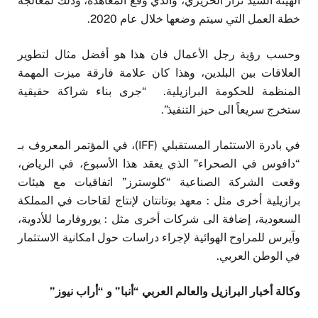
الهيئة السيد نزار الحريري، والذي وقّع المعاهدة، وذلك لمعالجة
خطة العمل التي سيتم وضعها خلال عام 2020.
وحسب رؤية رجل الأعمال فان هذا هو أفضل مثال لتطوير
العلاقات بين البلدين، وهذا كان علامة فارقة ميزت المهمة
المنظمة للحكومة البرازيلية. “جرى بناء شراكة حقيقية
ستخرج سريعاً الى حيز التنفيذ”.
في بادرة الاستثمار المستقبلي (IFF)، في المؤتمر المعروف بـ
“دافوس في الصحراء” الذي يعقد هذا الأسبوع، في الرياض،
وقعت الشركة الصناعية “كلوسترز” اتفاقيات مع هيئات
برازيلية أخرى مثل : معهد بوتانتان لإنتاج لقاحات في المملكة
السعودية، إضافة الى شركات أخرى مثل : يوروفارما للأدوية،
وآيرس للمراوح الهوائية لإجراء دراسات حول امكانية الاستثمار
في الوطن العربي.
وكالة أخبار البرازيل والعالم العربي “أنبا” و “أراب نيوز”