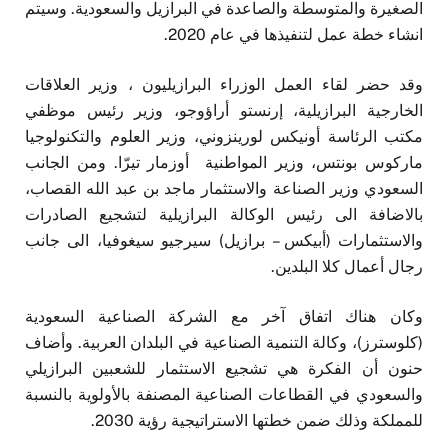
الصغيرة والمتوسطة والصاعدة في البرازيل والسعودية. وسيتم
انشاء خطة عمل لتنفيذها في عام 2020.
وقد حضر لقاء العمل الوزراء البرازيليون ، وزير العلاقات
الخارجية البرازيلية، إرنستو أراؤوجو، وزير رئيس موظفي
مكتب الرئاسة أونيكس لورينزوني، وزير العلوم والتكنولوجيا
ماركوس بونتس، وزير المواطنية أوزمار تيرّا. ومن الجانب
السعودي وزير الصناعة والاستثمار ماجد بن عبد الله القصاب،
بالاضافة الى رئيس الوكالة البرازيلية لتشجيع الصادرات
والاستثمارات (أبيكس – برازيل) سيرجيو سيغوفيا، الى جانب
رجال أعمال كلا البلدين.
وكان هناك اتفاق آخر مع الشركة الصناعية السعودية
(كلوسترز)، وكالة التنمية الصناعية في البلدان العربية. وأضاف
حنون أن الفكرة هي تشجيع الاستثمار للشعبين البرازيلي
والسعودي في القطاعات الصناعية المصنفة بالأولوية بالنسبة
للمملكة وذلك ضمن خطتها الاستراتيجية رؤية 2030.