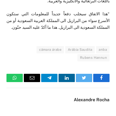
باللغات البرتغالية والانكليزية والعربية.
“هذا الاتفاق سيجلب دفعاً جديداً للمعلومات التي ستكون
الأسرع سواء من البرازيل الى المملكة العربية السعودية أو من
المملكة السعودية الى البرازيل. هذا ما أكدّ عليه السيد حنّون.
câmara árabe
Arábia Saudita
anba
Rubens Hannun
فيسبوك
تويتر
لينكدإن
تيلقرام
البريد
واتساب
الإلكتروني
Alexandre Rocha