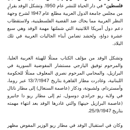
فلسطين”
في دار الحياة للنشر عام 1950. وتشكل الوفد بقرارٍ
من مجلس جامعة الدول العربية مطلع عام 1947 لشرح وجهة
النظر العربية مما يحاك ضد القضية الفلسطينية، ولاستقطاب
دعم دول أمريكا اللاتينية التي شملتها مهمة الوفد وهي سبع
عشرة دولةٍ، ولحشد تضامن أبناء الجاليات العربية في تلك
البلاد.
وتشكل الوفد من مؤلف الكتاب ممثلًا للهيئة العربية العليا،
والمرحوم توفيق اليازجي مستشار المفوضية السورية في
البرازيل، والمحامي المرحوم نصري المعلوف ممثلًا للحكومة
اللبنانية، وغادرت مطار القاهرة بتاريخ 13/7/1947 عبر روما،
وأمستردام، ولشبونة، ودكار (عاصمة السنغال) إلى مطار ناتال
في ولاية ريو جراندي دوسول، ثم إلى مطار ريو دا جانيرو
(عاصمة البرازيل حينها) والتي غادرها الوفد بعد انتهاء مهمته
بتاريخ 25/9/1947.
وكان في استقبال الوفد في مطار ريو الوزير المفوض مظهر