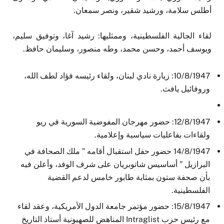
أطلس سلامة، ورشيد شقير، ونصر سمعان.
لقاء الجالية الفلسطينية، وممثليها: رشيد آغا، وتوفيق سليم،
ويوسف أحمد، وحسن محمد، وطه منصور، وسليمان حافظ.
10/8/1947: زيارة نادي لبنان، ولقاء رئيسه فؤاد لطف الله،
وروفائيل يافث.
12/8/1947: حضور مهرجان المفوضية السورية في ريو
ولقاءات بفاعليات سياسية وإعلامية.
14/8/1947 حضور حفل استقبال أقامه ” ملك الصحافة في
البرازيل ” أساسيس شاتوبريان على شرف الوفد، وأعلن فيه
بأن صحفة ستون بمثابة طابور خامس لدعم القضية
الفلسطينية.
15/8/1947: حضور مؤتمر جامعة الدول الأمريكية، وعقد لقاء
مع رئيس حزب Intraglist المناهض للصهيونية أستاذ التاريخ