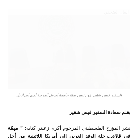
البيان الصّحفي
السفير قيس شقير هو رئيس بعثة جامعة الدول العربية لدى البرازيل
بقلم سعادة السفير قيس شقير
نشر المؤرخ الفلسطيني المرحوم أكرم زعيتر كتابه:
” مهمّة
في قارّة…رحلة الوفد العربي إلى أمريكا اللاتينية من أجل