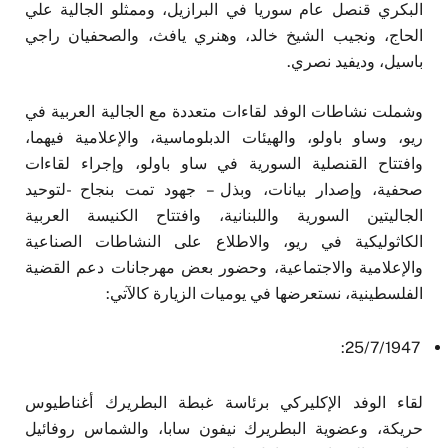
البكري قنصل عام سوريا في البرازيل، وممثلو الجالية علي
الحاج، ونجيب الشيخ خالد، وهنري يافث، والصحفيان راجي
باسيل، وديفيد نصري.
وشملت نشاطات الوفد لقاءات متعددة مع الجالية العربية في
ريو، وساو باولو، والهيئات الدبلوماسية، والإعلامية فيهما،
وافتتاح القنصلية السورية في ساو باولو، وإجراء لقاءات
صحفية، وإصدار بيانات، وبذل – جهود تمت بنجاح -لتوحيد
الجاليتين السورية واللبنانية، وافتتاح الكنيسة العربية
الكاثوليكية في ريو، والاطلاع على النشاطات الصناعية
والإعلامية والاجتماعية، وحضور بعض مهرجانات دعم القضية
الفلسطينية، نستعرضها في يوميات الزيارة كالآتي:
25/7/1947:
لقاء الوفد الإكليركي برئاسة غبطة البطريرك أغناطيوس
حريكة، وعضوية البطريرك نيفون سابا، والشماس روفائيل