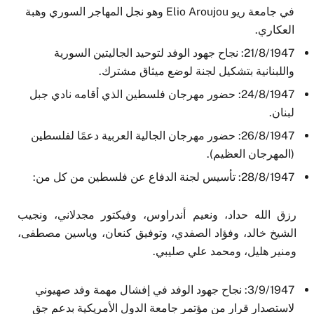
في جامعة ريو Elio Aroujou وهو نجل المهاجر السوري وهبة
العكاري.
21/8/1947: نجاح جهود الوفد لتوحيد الجاليتين السورية
واللبنانية بتشكيل لجنة لوضع ميثاق مشترك.
24/8/1947: حضور مهرجان فلسطين الذي أقامه نادي جبل
لبنان.
26/8/1947: حضور مهرجان الجالية العربية دعمًا لفلسطين
(المهرجان العظيم).
28/8/1947: تأسيس لجنة الدفاع عن فلسطين من كل من:
رزق الله حداد، ونعيم أندراوس، وفيكتور مجدلاني، ونجيب
الشيخ خالد، وفؤاد الصفدي، وتوفيق كنعان، وياسين مصطفى،
ومنير هليل، ومحمد علي صليبي.
3/9/1947: نجاح جهود الوفد في إفشال مهمة وفد صهيوني
لاستصدار قرار من مؤتمر جامعة الدول الأمريكية بدعم جق