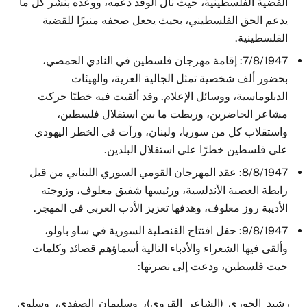
القضية الفلسطينية، حيث نال الوفد دعمه، ووعده بنشر كل ما
يدعم الحق الفلسطيني، بحيث يجعل صحفه منبرًا للقضية
الفلسطينية.
7/8/1947: إقامة مهرجان فلسطين في النادي الحمصي،
بحضور ألف شخصية تمثل الجالية العرية، والهيئات
الدبلوماسية، ووسائل الإعلام. وقد ألقيت فيه خطبًا حركت
مشاعر الحاضرين، وربطت ما بين استقلال فلسطين،
واستقلاب كل من سوريا، ولبنان، ورأت في الخطر اليهودي
على فلسطين خطرًا على استقلال البلدين.
8/8/1947: عقد المهرجان القومي السوري اللبناني من قبل
رابطة العصبة الأندلسية، ورئيسها شفيق معلوف، وزوجته
الأديبة روز معلوف، وهدفها تعزيز الأدب العربي في المهجر.
9/8/1947: حفل افتتاح القنصلية السورية في ساو باولو،
وألقى فيها الشعراء والأدباء التالية أسماؤهم قصائد وكلمات
حيت فلسطين، ودعت إلى نصرتها:
رشيد الخوري (الشاعر القروي)، وسليمان الصفدي، وسلوى