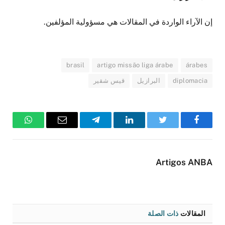
إن الآراء الواردة في المقالات هي مسؤولية المؤلفين.
brasil
artigo missão liga árabe
árabes
diplomacia
البرازيل
قيس شقير
فيسبوك
تويتر
لينكدإن
تيلقرام
البريد
واتساب
الإلكتروني
Artigos ANBA
المقالات
ذات الصلة