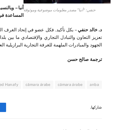
أنبا – وبالن
حنفي: “أنبا” مصدر معلومات موضوعية وموثوقة
المساعدة في 
د. خالد حنفي
– بكل تأكيد. فكل عضو في إتحاد الغرف ال
تعزيز التعاون والتبادل التجاري والإقتصادي ما بين بلد
الجهود والمبادرات الملهمة للغرفة التجارية البرازيلية ا
ترجمة صالح حسن
ed Hanafy
câmara árabe
câmara árabe
anba
شاركها.