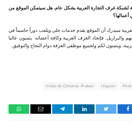
سبة لشبكة غرف التجارة العربية بشكل عام، هل سيتمكن الموقع من
أعمالها؟
عربية سيدرك أن الموقع يقدم خدمات جلى ويلعب دوراً حاسماً في
انهم والبرازيل. فإتحاد الغرف العربية وكافة أعضائه يثمنون عاليا
لعربية، ويتمنون لكم ولجميع موظفي الغرفة دوام النجاح والتوفيق.
União de Câmaras Árabes
línguas
Khal
فيسبوك
تويتر
لينكدإن
تيلقرام
البريد
واتساب
الإلكتروني