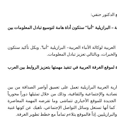
 الدكتور حنفي:
ية – البرازيلية “أنبا” ستكون أداة هامة
لتوسيع تبادل المعلومات بين
ربية لوكالة الأنباء العربية – البرازيلية “أنبا”. وبكل تأكيد ستكون
الخبرات، وبالتالي تعزيز تبادل المعلومات.
 لموقع الغرفة العربية في تنفيذ مهمتها بتعزيز الروابط بين العرب
رية العربية البرازيلية تعمل على تعميق أواصر الصداقة من بين
ادية والإجتماعية والثقافية، وذلك من خلال تمثيلها دوراً محورياً
الجديدة للموقع الأخباري تتماشى وما تفرضه المهمة المعاصرة
 كما أنها تستغل وسائل التواصل الإجتماعي، ناهيك عن كونها غنية
برازيليين. إذاً فالموقع يتلاءم تماماً مع خطط تطوير الغرفة.