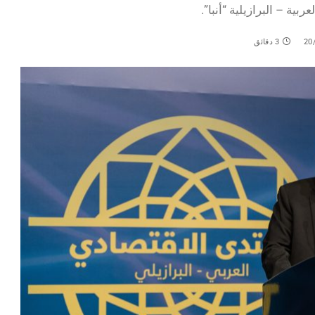
بية – البرازيلية “أنبا”.
20
3 دقائق