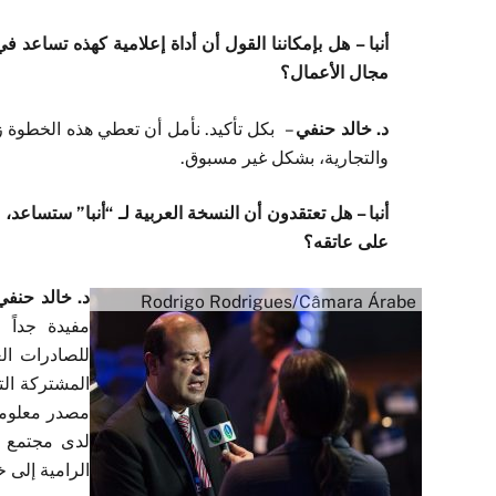
أنبا – هل بإمكاننا القول أن أداة إعلامية كهذه تساعد 
مجال الأعمال؟
د. خالد حنفي
– بكل تأكيد. نأمل أن تعطي هذه الخطوة زحم
والتجارية، بشكل غير مسبوق.
أنبا – هل تعتقدون أن النسخة العربية لـ “أنبا” ستساعد، ب
على عاتقه؟
د. خالد حنف
Rodrigo Rodrigues/Câmara Árabe
مفيدة جداً 
للصادرات ال
المشتركة التي
مصدر معلومات
لدى مجتمع ا
الرامية إلى خ