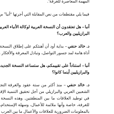
المهمة المعاصرة للغرفة”.
فيما يلي مقتطفات من نص المقابلة التي أجرتها “أنبا” مع
أنبا – هل تعتقدون أن النسخة العربية لوكالة الأنباء العرب
البرازيليين والعرب؟
د. خالد حنفي
– بداية أود أن أهنئكم على إطلاق النسخة الع
أداة هامة لمد جسور التواصل، وتبادل المعرفة والأفكار و
أنبا – استناداً على تقييمكم، هل ستساعد النسخة الجديدة
والبرازيليين أينما كانوا؟
د. خالد حنفي
– منذ أكثر من ستة عقود والغرفة التجا
الشعبين العربي والبرازيلي من أجل تحقيق التنمية الإقتص
في توطيد العلاقات ما بين المنطقتين. وهذه النسخة 
للغرفة، خاصة وأنها ملائمة للأعمال، وسهلة الإستخدام،
بالمعلومات الضرورية للعلاقات والأعمال ما بين العرب وال