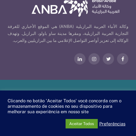
وكالة الأنباء العربية البرازيلية (ANBA) هي الموقع الأخباري للغرفة
التجارية العربية البرازيلية، ومقرها مدينة ساو باولو، البرازيل. وتهدف
الوكالة إلى تعزيز أواصر التواصل الإعلامي ما بين البرازيليين والعرب.
فيسبوك
تويتر
الانستغرام
لينكدإن
Our Policies
| © 2026 ANBA - Brazil-Arab News Agency | By
Clicando no botão 'Aceitar Todos' você concorda com o
.
EscaEsco
armazenamento de cookies no seu dispositivo para
melhorar sua experiência em nosso site
PT
EN
العربية
Preferências
Aceitar Todos