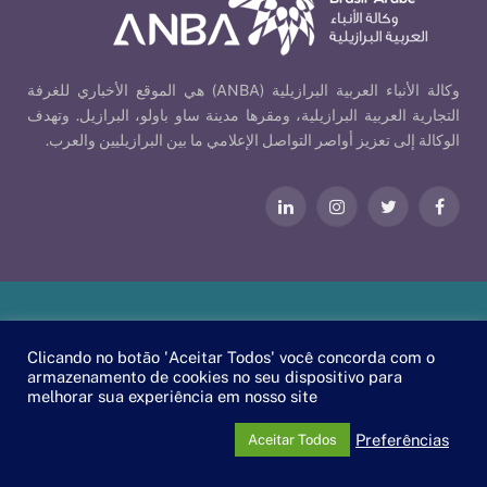
وكالة الأنباء العربية البرازيلية (ANBA) هي الموقع الأخباري للغرفة
التجارية العربية البرازيلية، ومقرها مدينة ساو باولو، البرازيل. وتهدف
الوكالة إلى تعزيز أواصر التواصل الإعلامي ما بين البرازيليين والعرب.
فيسبوك
تويتر
الانستغرام
لينكدإن
Our Policies
| © 2026 ANBA - Brazil-Arab News Agency | By
Clicando no botão 'Aceitar Todos' você concorda com o
.
EscaEsco
armazenamento de cookies no seu dispositivo para
melhorar sua experiência em nosso site
PT
EN
العربية
Preferências
Aceitar Todos