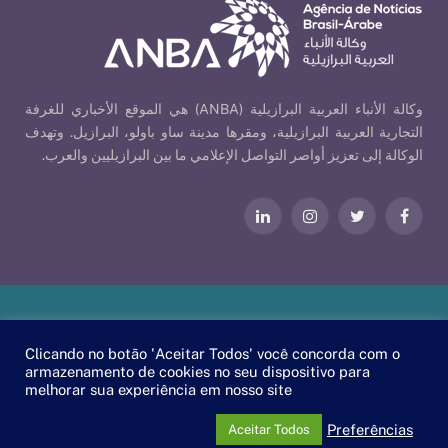
وكالة الأنباء العربية البرازيلية (ANBA) هي الموقع الأخباري للغرفة
التجارية العربية البرازيلية، ومقرها مدينة ساو باولو، البرازيل. وتهدف
الوكالة إلى تعزيز أواصر التواصل الإعلامي ما بين البرازيليين والعرب.
فيسبوك
تويتر
الانستغرام
لينكدإن
Our Policies
| © 2026 ANBA - Brazil-Arab News Agency | By
Clicando no botão 'Aceitar Todos' você concorda com o
.
EscaEsco
armazenamento de cookies no seu dispositivo para
melhorar sua experiência em nosso site
PT
EN
العربية
Preferências
Aceitar Todos