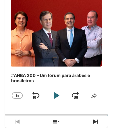
#ANBA 200 – Um fórum para árabes e
brasileiros
1
X
SKIP
PLAY
JUMP
CHANGE
COMPARTILH
PLAYBACK
ESSE
BACKWARD
PAUSE
FORWARD
RATE
EPISÓDIO
PREVIOUS
SHOW
NEXT
EPISODE
EPISODES
EPISODE
LIST