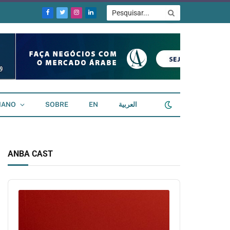
Facebook
Twitter
Instagram
LinkedIn
IANO
SOBRE
EN
العربية
ANBA CAST
Audio
Player