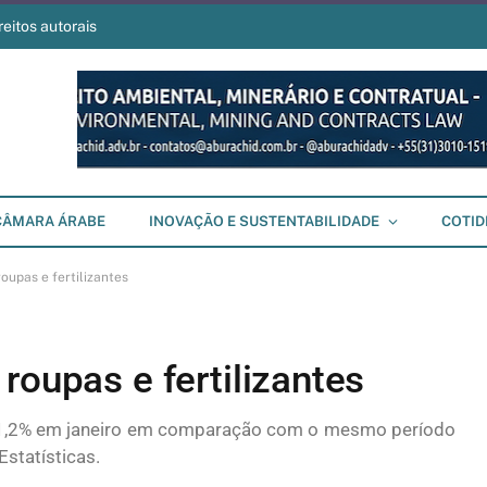
reitos autorais
CÂMARA ÁRABE
INOVAÇÃO E SUSTENTABILIDADE
COTID
oupas e fertilizantes
roupas e fertilizantes
m 1,2% em janeiro em comparação com o mesmo período
statísticas.