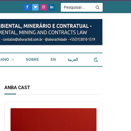
Facebook
Twitter
Instagram
LinkedIn
IANO
SOBRE
EN
العربية
ANBA CAST
Audio
Player