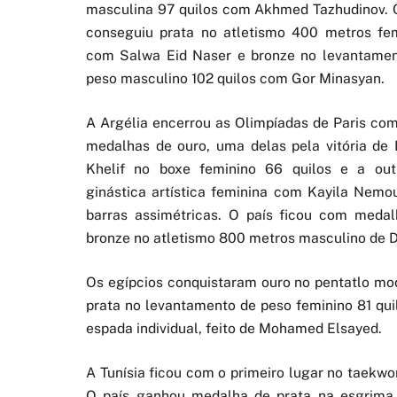
masculina 97 quilos com Akhmed Tazhudinov. 
conseguiu prata no atletismo 400 metros fe
com Salwa Eid Naser e bronze no levantame
peso masculino 102 quilos com Gor Minasyan.
A Argélia encerrou as Olimpíadas de Paris co
medalhas de ouro, uma delas pela vitória de
Khelif no boxe feminino 66 quilos e a out
ginástica artística feminina com Kayila Nemo
barras assimétricas. O país ficou com meda
bronze no atletismo 800 metros masculino de D
Os egípcios conquistaram ouro no pentatlo mo
prata no levantamento de peso feminino 81 q
espada individual, feito de Mohamed Elsayed.
A Tunísia ficou com o primeiro lugar no taekwo
O país ganhou medalha de prata na esgrima 