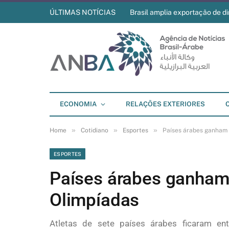
ÚLTIMAS NOTÍCIAS
Brasil amplia exportação de di
ECONOMIA
RELAÇÕES EXTERIORES
»
»
»
Home
Cotidiano
Esportes
Países árabes ganham 
ESPORTES
Países árabes ganham
Olimpíadas
Atletas de sete países árabes ficaram ent