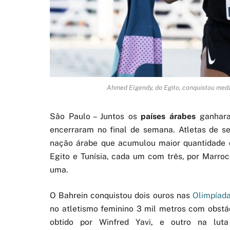
Ahmed Elgendy, do Egito, conquistou meda
São Paulo – Juntos os
países árabes
ganhara
encerraram no final de semana. Atletas de se
nação árabe que acumulou maior quantidade d
Egito e Tunísia, cada um com três, por Marro
uma.
O Bahrein conquistou dois ouros nas
Olimpíad
no atletismo feminino 3 mil metros com obstá
obtido por Winfred Yavi, e outro na luta 