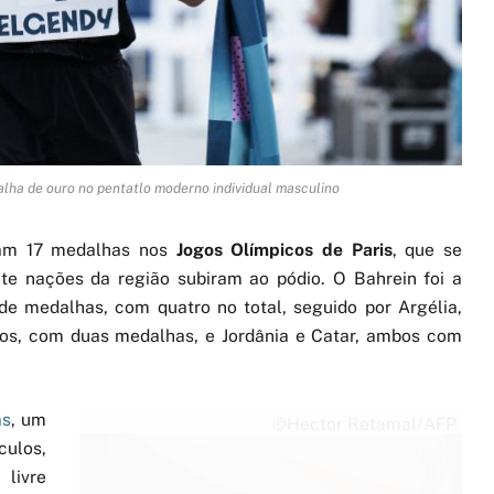
lha de ouro no pentatlo moderno individual masculino
m 17 medalhas nos
Jogos Olímpicos de Paris
, que se
te nações da região subiram ao pódio. O Bahrein foi a
e medalhas, com quatro no total, seguido por Argélia,
cos, com duas medalhas, e Jordânia e Catar, ambos com
as
, um
©Hector Retamal/AFP
culos,
livre