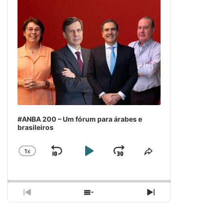
#ANBA 200 – Um fórum para árabes e
brasileiros
1
X
SKIP
PLAY
JUMP
CHANGE
COMPARTILH
PLAYBACK
ESSE
BACKWARD
PAUSE
FORWARD
RATE
EPISÓDIO
PREVIOUS
SHOW
NEXT
EPISODE
EPISODES
EPISODE
LIST