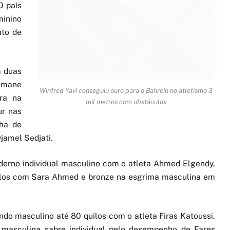
O país
minino
nto de
m duas
 Imane
Winfred Yavi conseguiu ouro para o Bahrein no atletismo 3
ra na
mil metros com obstáculos
ur nas
lha de
jamel Sedjati.
derno individual masculino com o atleta Ahmed Elgendy,
uilos com Sara Ahmed e bronze na esgrima masculina em
ndo masculino até 80 quilos com o atleta Firas Katoussi.
masculina sabre individual pelo desempenho de Fares