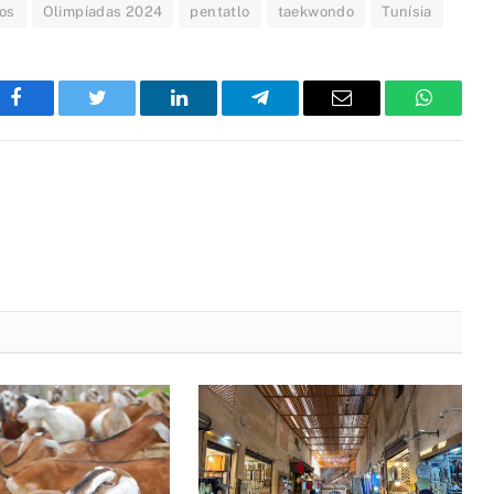
os
Olimpíadas 2024
pentatlo
taekwondo
Tunísia
Facebook
Twitter
LinkedIn
Telegram
Email
WhatsA