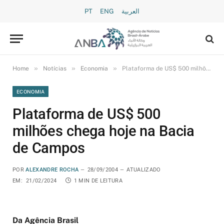
PT
ENG
العربية
»
»
»
Home
Notícias
Economia
Plataforma de US$ 500 milhões chega hoje na Bacia de Campos
ECONOMIA
Plataforma de US$ 500
milhões chega hoje na Bacia
de Campos
POR
ALEXANDRE ROCHA
28/09/2004
ATUALIZADO
EM:
21/02/2024
1 MIN DE LEITURA
Da Agência Brasil