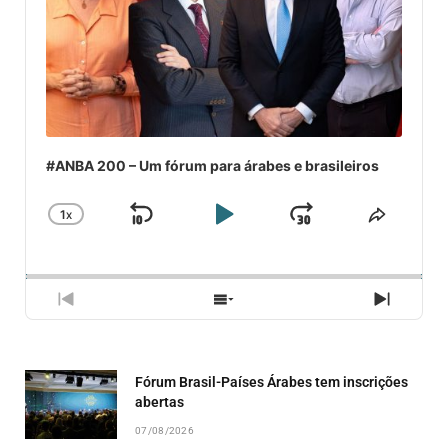
#ANBA 200 – Um fórum para árabes e brasileiros
1
X
SKIP
PLAY
JUMP
CHANGE
COMPA
PLAYBACK
ESSE
BACKWARD
PAUSE
FORWARD
RATE
EPISÓ
PREVIOUS
SHOW
NEXT
EPISODE
EPISODES
EPISO
LIST
Fórum Brasil-Países Árabes tem inscrições
abertas
07/08/2026