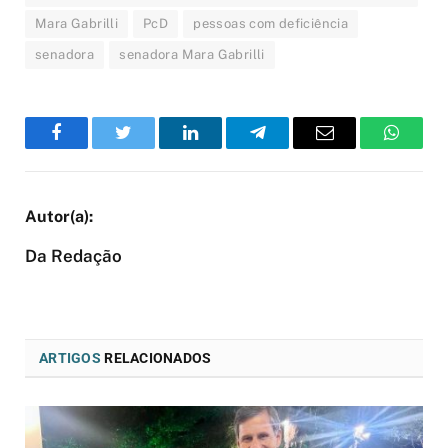
Mara Gabrilli
PcD
pessoas com deficiência
senadora
senadora Mara Gabrilli
Facebook
Twitter
LinkedIn
Telegram
Email
WhatsA
Da Redação
ARTIGOS
RELACIONADOS