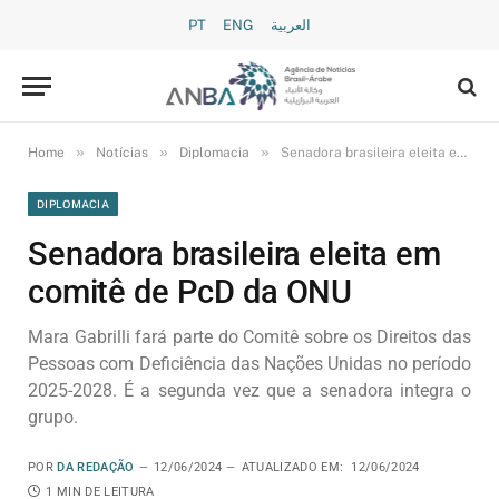
PT
ENG
العربية
»
»
»
Home
Notícias
Diplomacia
Senadora brasileira eleita em comitê de PcD da ONU
DIPLOMACIA
Senadora brasileira eleita em
comitê de PcD da ONU
Mara Gabrilli fará parte do Comitê sobre os Direitos das
Pessoas com Deficiência das Nações Unidas no período
2025-2028. É a segunda vez que a senadora integra o
grupo.
POR
DA REDAÇÃO
12/06/2024
ATUALIZADO EM:
12/06/2024
1 MIN DE LEITURA