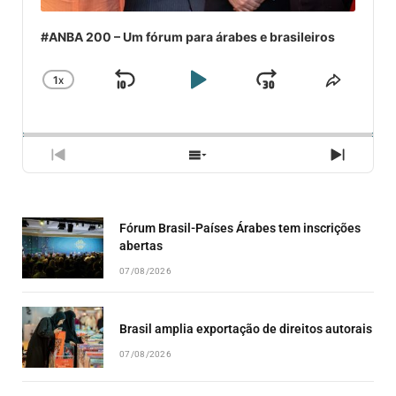
#ANBA 200 – Um fórum para árabes e brasileiros
1
X
SKIP
PLAY
JUMP
CHANGE
COMPA
PLAYBACK
ESSE
BACKWARD
PAUSE
FORWARD
RATE
EPISÓ
PREVIOUS
SHOW
NEXT
EPISODE
EPISODES
EPISO
LIST
Fórum Brasil-Países Árabes tem inscrições
abertas
07/08/2026
Brasil amplia exportação de direitos autorais
07/08/2026