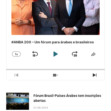
#ANBA 200 – Um fórum para árabes e brasileiros
1
X
SKIP
PLAY
JUMP
CHANGE
COMPA
PLAYBACK
ESSE
BACKWARD
PAUSE
FORWARD
RATE
EPISÓ
PREVIOUS
SHOW
NEXT
EPISODE
EPISODES
EPISO
LIST
Fórum Brasil-Países Árabes tem inscrições
abertas
07/08/2026