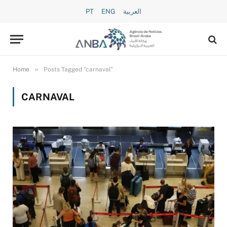
PT
ENG
العربية
»
Home
Posts Tagged "carnaval"
CARNAVAL