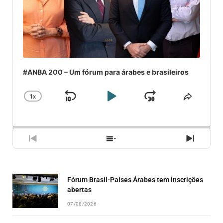
#ANBA 200 – Um fórum para árabes e brasileiros
1
X
SKIP
PLAY
JUMP
CHANGE
COMPA
PLAYBACK
ESSE
BACKWARD
PAUSE
FORWARD
RATE
EPISÓ
PREVIOUS
SHOW
NEXT
EPISODE
EPISODES
EPISO
LIST
Fórum Brasil-Países Árabes tem inscrições
abertas
07/08/2026