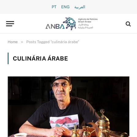
PT
ENG
العربية
»
Home
Posts Tagged "culinária árabe"
CULINÁRIA ÁRABE