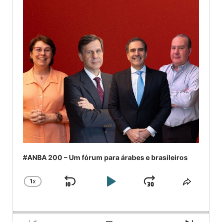
#ANBA 200 – Um fórum para árabes e brasileiros
1
X
SKIP
PLAY
JUMP
CHANGE
COMPA
PLAYBACK
ESSE
BACKWARD
PAUSE
FORWARD
RATE
EPISÓ