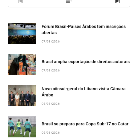
PREVIOUS
SHOW
NEXT
EPISODE
EPISODES
EPISO
LIST
Fórum Brasil-Países Árabes tem inscrições
abertas
07/08/2026
Brasil amplia exportação de direitos autorais
07/08/2026
Novo cônsul-geral do Líbano visita Câmara
Árabe
06/08/2026
Brasil se prepara para Copa Sub-17 no Catar
06/08/2026