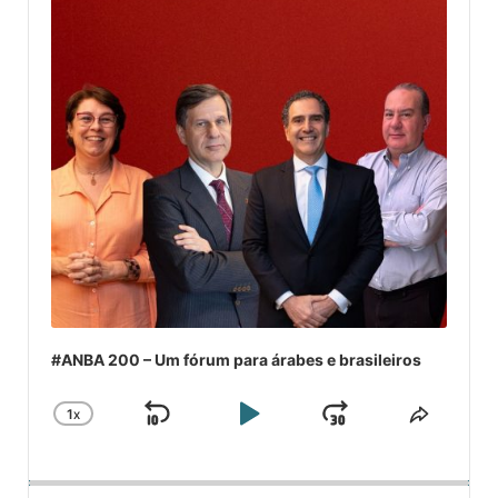
#ANBA 200 – Um fórum para árabes e brasileiros
1
X
SKIP
PLAY
JUMP
CHANGE
COMPA
PLAYBACK
ESSE
BACKWARD
PAUSE
FORWARD
RATE
EPISÓ