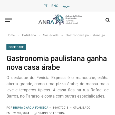
PT
ENG
العربية
»
»
»
Home
Cotidiano
Sociedade
Gastronomia paulistana ganha nova casa árabe
SOCIEDADE
Gastronomia paulistana ganha
nova casa árabe
O destaque do Fenícia Express é o manouche, esfiha
aberta grande, como uma pizza árabe, de massa mais
leve e temperos típicos. A casa fica na rua Rafael de
Barros, no Paraíso, e conta com outras especialidades.
POR
BRUNA GARCIA FONSECA
16/07/2018
ATUALIZADO
EM:
21/02/2024
3 MINS DE LEITURA