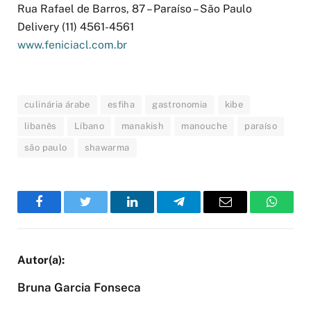
Rua Rafael de Barros, 87 – Paraíso – São Paulo
Delivery (11) 4561-4561
www.feniciacl.com.br
culinária árabe
esfiha
gastronomia
kibe
libanês
Líbano
manakish
manouche
paraíso
são paulo
shawarma
Facebook
Twitter
LinkedIn
Telegram
Email
WhatsA
Bruna Garcia Fonseca