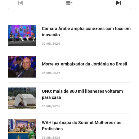
PREVIOUS
SHOW
NEXT
EPISODE
EPISODES
EPISO
LIST
Câmara Árabe amplia conexões com foco em
inovação
05/08/2026
Morre ex-embaixador da Jordânia no Brasil
05/08/2026
ONU: mais de 800 mil libaneses voltaram
para casa
05/08/2026
WAHI participa do Summit Mulheres nas
Profissões
05/08/2026