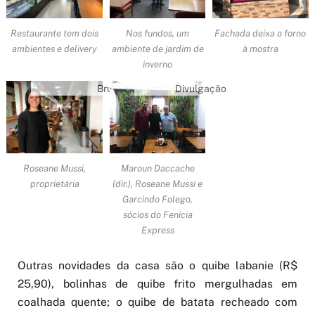
Restaurante tem dois
Nos fundos, um
Fachada deixa o forno
ambientes e delivery
ambiente de jardim de
à mostra
inverno
Bruna
Divulgação
Garcia/ANBA
Roseane Mussi,
Maroun Daccache
proprietária
(dir.), Roseane Mussi e
Garcindo Folego,
sócios do Fenícia
Express
Outras novidades da casa são o quibe labanie (R$
25,90), bolinhas de quibe frito mergulhadas em
coalhada quente; o quibe de batata recheado com