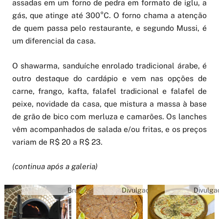
assadas em um forno de pedra em formato de iglu, a
gás, que atinge até 300°C. O forno chama a atenção
de quem passa pelo restaurante, e segundo Mussi, é
um diferencial da casa.
O shawarma, sanduíche enrolado tradicional árabe, é
outro destaque do cardápio e vem nas opções de
carne, frango, kafta, falafel tradicional e falafel de
peixe, novidade da casa, que mistura a massa à base
de grão de bico com merluza e camarões. Os lanches
vêm acompanhados de salada e/ou fritas, e os preços
variam de R$ 20 a R$ 23.
(continua após a galeria)
Bruna
Divulgação
Divulga
Garcia/ANBA