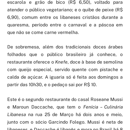
escarola e grão de bico (R$ 6,50), voltado para
atender o público vegetariano; e o quibe de peixe (R$
6,90), comum entre os libaneses cristãos durante a
quaresma, período entre o carnaval e a páscoa em
que não se come carne vermelha.
De sobremesa, além dos tradicionais doces árabes
folhados que o público brasileiro já conhece, o
restaurante oferece o
Knefe
, doce à base de semolina
com queijo especial, servido quente com pistache e
calda de açúcar. A iguaria só é feita aos domingos a
partir das 10h30, e o pedaço sai por R$ 10.
Este é o segundo restaurante do casal Roseane Mussi
e Maroun Daccache, que tem o
Fenícia – Culinária
Libanesa
na rua 25 de Março há dois anos e meio,
junto com o sócio Garcindo Folego. Mussi é neta de
libaneses, e Daccache é libanês e mora no Brasil há 8