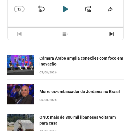
1
X
SKIP
PLAY
JUMP
CHANGE
COMPA
PLAYBACK
ESSE
BACKWARD
PAUSE
FORWARD
RATE
EPISÓ
PREVIOUS
SHOW
NEXT
EPISODE
EPISODES
EPISO
LIST
Câmara Árabe amplia conexões com foco em
inovação
05/08/2026
Morre ex-embaixador da Jordânia no Brasil
05/08/2026
ONU: mais de 800 mil libaneses voltaram
para casa