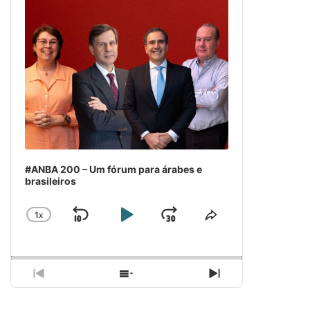
#ANBA 200 – Um fórum para árabes e
brasileiros
1
X
SKIP
PLAY
JUMP
CHANGE
COMPARTILH
PLAYBACK
ESSE
BACKWARD
PAUSE
FORWARD
RATE
EPISÓDIO
PREVIOUS
SHOW
NEXT
EPISODE
EPISODES
EPISODE
LIST