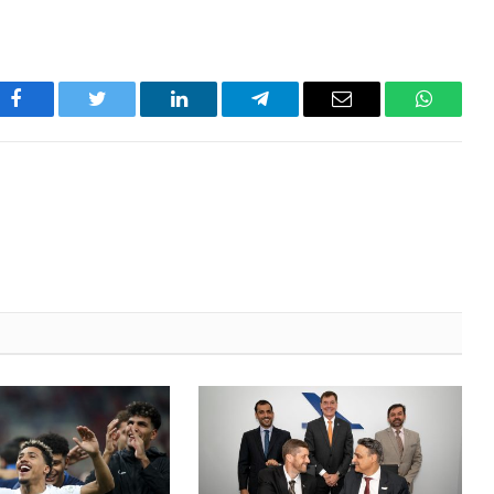
Facebook
Twitter
LinkedIn
Telegram
Email
WhatsA