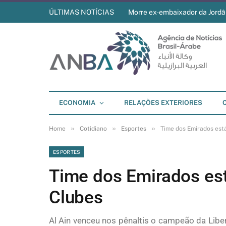
ÚLTIMAS NOTÍCIAS
Morre ex-embaixador da Jordân
ECONOMIA
RELAÇÕES EXTERIORES
»
»
»
Home
Cotidiano
Esportes
Time dos Emirados está
ESPORTES
Time dos Emirados est
Clubes
Al Ain venceu nos pênaltis o campeão da Liber