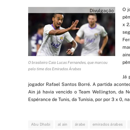
O j
Divulgação
pên
x 2
seg
Fer
mar
ai
pên
O brasileiro Caio Lucas Fernandes, que marcou
pelo time dos Emirados Árabes
Já 
jogador Rafael Santos Borré. A partida aconte
Ain já havia vencido o Team Wellington, da N
Espérance de Tunis, da Tunísia, por por 3 x 0, na
Abu Dhabi
al ain
árabe
emirados árabes