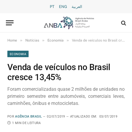
PT
ENG
العربية
»
»
»
Home
Notícias
Economia
Venda de veículos no Brasil cresce 13,45%
ECONOMIA
Venda de veículos no Brasil
cresce 13,45%
Foram comercializadas quase 2 milhões de unidades no
primeiro semestre entre automóveis, comerciais leves,
caminhões, ônibus e motocicletas.
POR
AGÊNCIA BRASIL
02/07/2019
ATUALIZADO EM:
03/07/2019
1 MIN DE LEITURA