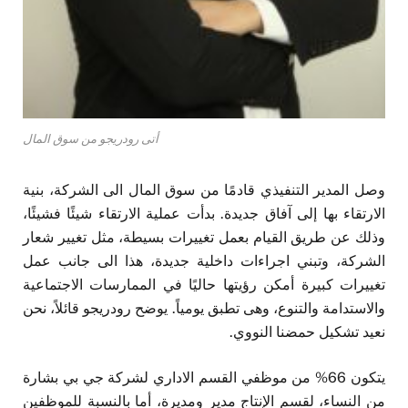
أتى رودريجو من سوق المال
وصل المدير التنفيذي قادمًا من سوق المال الى الشركة، بنية
الارتقاء بها إلى آفاق جديدة. بدأت عملية الارتقاء شيئًا فشيئًا،
وذلك عن طريق القيام بعمل تغييرات بسيطة، مثل تغيير شعار
الشركة، وتبني اجراءات داخلية جديدة، هذا الى جانب عمل
تغييرات كبيرة أمكن رؤيتها حاليًا في الممارسات الاجتماعية
والاستدامة والتنوع، وهى تطبق يومياً. يوضح رودريجو قائلاً، نحن
نعيد تشكيل حمضنا النووي.
يتكون 66% من موظفي القسم الاداري لشركة جي بي بشارة
من النساء، لقسم الإنتاج مدير ومديرة، أما بالنسبة للموظفين