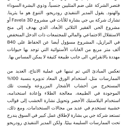
فتصر الشركة على ضم المثليين جنسياً، وذوي البشرة السوداء
والهنود. يقول المدير التنفيذي رودريجو، التنوع هو ما يثرينا.
تشارك شركة بي جي بشارة للأثاث في مشروع Favela 3D أو
مشروع الحى الفقير الثلاثي الأبعاد، الذي يهدف إلى منح
الاستقلال الاجتماعي والمالي للمجتمعات ذات الدخل المنخفض
في البرازيل، المشروع مسؤول أيضا عن الحفاظ على 840
ألف متر مربع من الغابات الأستوائية التي توجد بها حيوانات
مهددة بالانقراض، الى جانب طبيعة كثيفة لا يمكن المساس بها.
تعكس المبادئ التي تم تبنيها في عملية الانتاج، العديد من
الممارسات مثل، استخدام الورق المعاد تدويره بنسبة 100%
المستخرج من أخشاب الأشجار المزروعة وليست تلك
الموجودة في الطبيعة، معالجة الطلاء وإعادة استخدامه،
استخدام البلاستيك الأخضر وتحويل نشارة الخشب إلى قوالب
خشبية تستخدم في عديد من مجالات الستخدامات. ومع ذلك،
تستعد شركة جي بي بشارة لإطلاق عمل كبير في السوق يندرج
تحت الممارسات السليمة بيئيًا. ولكن المدير التنفيذي رودريجو