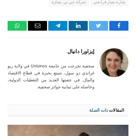
شارة نصار فرانجي
شركة جي بي بشارة
فيسبوك
تويتر
لينكدإن
تيلقرام
البريد
واتساب
الإلكتروني
إيزاورا دانيال
صحفية تخرجت من جامعة Unisinos في ولاية ريو
غراندي دو سول، تتمتع بخبرة في قطاع الاقتصاد
والمال. في جعبتها العديد من التغطيات الدولية،
وحاصلة على ثمانية جوائز صحفية.
المقالات
ذات الصلة