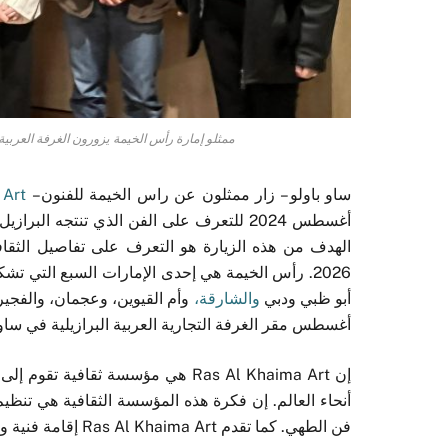
ممثلو إمارة رأس الخيمة يزورون الغرفة العربية 
ساو باولو – زار ممثلون عن راس الخيمة للفنون –
 Art
أغسطس 2024 للتعرف على الفن الذي تنتجه الب
الهدف من هذه الزيارة هو التعرف على تفاصيل الثقاف
2026. رأس الخيمة هي إحدى الإمارات السبع التي تش
أبو ظبي ودبي
والشارقة،
أغسطس مقر الغرفة التجارية العربية البرازيلية في ساو 
إن Ras Al Khaima Art هي مؤسسة ثق
أنحاء العالم. إن فكرة هذه المؤسسة الثقافية هي تنظيم
فن الطهي. كما تقدم Ras Al Khaima Art إقامة فنية وتدعم انتاج الافلام وتنمية المهارات والقدرات المتعلقة بالثقافة.