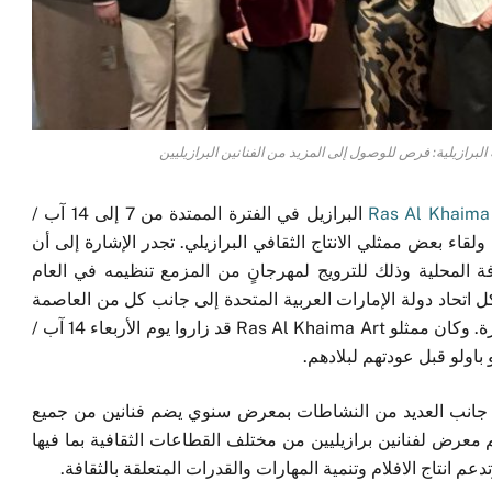
البرازيلية: فرص للوصول إلى المزيد من الفنانين البرازيليين
Ras Al Khaima
البرازيل في الفترة الممتدة من 7 إلى 14 آب /
رازيل ولقاء بعض ممثلي الانتاج الثقافي البرازيلي. تجدر الإشارة إلى أن
ة المحلية وذلك للترويج لمهرجانٍ من المزمع تنظيمه في العام
كل اتحاد دولة الإمارات العربية المتحدة إلى جانب كل من العاصمة
وأم القيوين، وعجمان، والفجيرة. وكان ممثلو Ras Al Khaima Art قد زاروا يوم الأربعاء 14 آب /
باولو قبل عودتهم لبلادهم.
افية تقوم إلى جانب العديد من النشاطات بمعرض سنوي يضم فنانين من جميع
 معرض لفنانين برازيليين من مختلف القطاعات الثقافية بما فيها