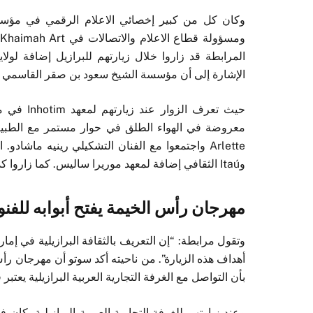
وكان كل من كبير إخصائي الاعلام الرقمي في مؤس
المرابطة قد زاروا خلال زيارتهم للبرازيل إضافة لولا
الإشارة إلى أن مؤسسة الشيخ سعود بن صقر القاسمي مؤسسة داعمة لـ 
حيث تعرف 
وItaú الثقافي إضافة لمعهد موريرا ساليس. كما زاروا كذلك صالة عرض المحطة وصالة عرض بريتو غاليريا.
مهرجان رأس الخيمة يفتح أبوابه للفن
وتقول مرابطة: “إن التعريف بالثقافة البرازيلية في إم
أهداف هذه الزيارة”. من ناحيته أكد سوتو أن مهرجان 
بأن التواصل مع الغرفة التجارية العربية البرازيلية يع
وعند زيارتهم للغرفة التجارية العربية البرازيلية، كان