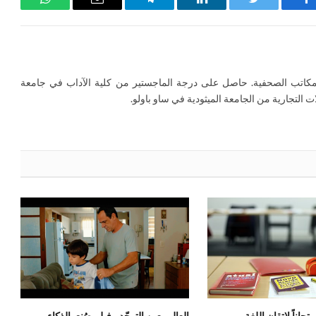
فيسبوك
تويتر
لينكدإن
تيلقرام
البريد
واتساب
الإلكتروني
كاتب الصحفية. حاصل على درجة الماجستير من كلية الآداب في جامعة
ت التجارية من الجامعة الميثودية في ساو باولو.
حاناً لإتقان اللغة
العالم بعين التوحّد.. فيلم صُنع بالذكاء