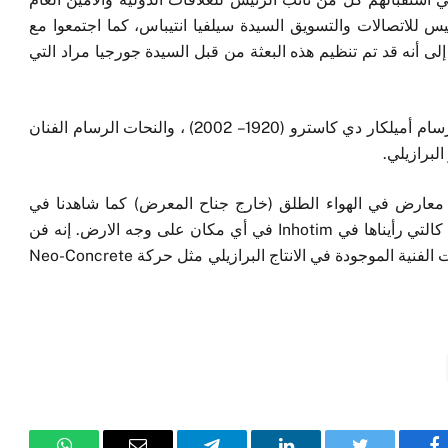
رئيس للاتصالات والتسويق السيدة سيلفيا انتيباس، كما اجتمعوا مع
ى أنه قد تم تنظيم هذه البعثة من قبل السيدة جورجيا مراد التي
كما تعرف الزوار كذلك على أعمال فنانين كالنحات والرسام أميلكار دي كاسترو (1920 – 2002) ، والنحات الرسام الفنان
أضاف سوتو قائلاً: “لدينا في Ras Al Khaimah Art معارض في الهواء الطلق (خارج جناح المعرض) كما شاهدنا في
Inhotim وهو مذهل جداً. لا يمكن رؤية قطع فنية كبيرة كالتي رأيناها في Inhotim في أي مكان على وجه الارض. إنه فن
دقيق جداً ملؤه الألوان”. كما أشار إلى التنوع في الحركات الفنية الموجودة في الانتاج البرازيلي مثل حركة Neo-Concrete