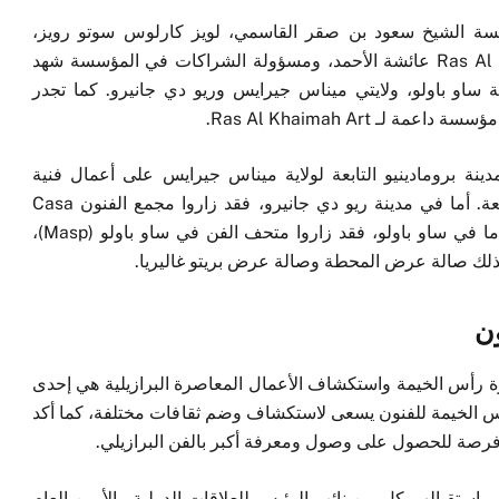
سة الشيخ سعود بن صقر القاسمي، لويز كارلوس سوتو رويز،
ومسؤولة قطاع الاعلام والاتصالات في Ras Al Khaimah Art عائشة الأحمد، ومسؤولة الشراكات في المؤسسة شهد
ية ساو باولو، ولايتي ميناس جيرايس وريو دي جانيرو. كما تجدر
Ras Al Khaimah Art.
الزوار عند زيارتهم لمعهد Inhotim في مدينة برومادينيو التابعة لولاية ميناس جيرايس على أعمال فنية
معروضة في الهواء الطلق في حوار مستمر مع الطبيعة. أما في مدينة ريو دي جانيرو، فقد زاروا مجمع الفنون Casa
Arlette واجتمعوا مع الفنان التشكيلي رينيه ماشادو. اما في ساو باولو، فقد زاروا متحف الفن في ساو باولو (Masp)،
ون
ارة رأس الخيمة واستكشاف الأعمال المعاصرة البرازيلية هي إحدى
رأس الخيمة للفنون يسعى لاستكشاف وضم ثقافات مختلفة، كما أكد
تبر فرصة للحصول على وصول ومعرفة أكبر بالفن البرازيلي.
 في استقبالهم كل من نائب الرئيس للعلاقات الدولية والأمين العام