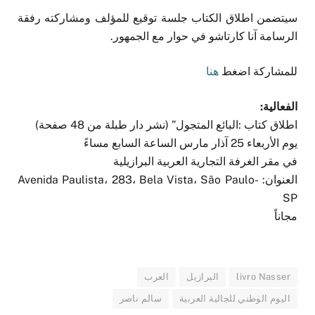
سيتضمن اطلاق الكتاب جلسة توقيع للمؤلف ومشاركته رفقة
الرسامة آنا كارتاشو في حوار مع الجمهور.
للمشاركة اضغط
هنا
الفعالية:
اطلاق كتاب :البائع المتجول” (نشر دار طبلة من 48 صفحة)
يوم الأربعاء 25 آذار مارس الساعة السابع مساءً
في مقر الغرفة التجارية العربية البرازيلية
العنوان: Avenida Paulista، 283، Bela Vista، São Paulo-
SP
مجاناً
livro Nasser
البرازيل
العرب
اليوم الوطني للجالية العربية
سالم ناصر