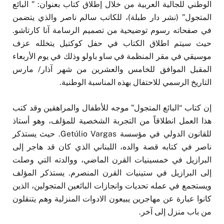
الوطني للجالية العربية من خلال إطلاق كتاب بعنوان: ” البائع
المتجول” (نشر دار طبلة)، للكاتب سالم ناصر والذي يتضمن
في صفحاته رسوم توضيحية من تصميم الرسامة آنا كارتاشو.
حيث سيتم اطلاق الكتاب في حفل كوكتيل يتخلله عزف
موسيقي في مقر المنظمة في ساو باولو وذلك في يوم الأربعاء
المقبل الموافق للخامس والعشرين من شهر آذار/ مارس
التاريخ الرسمي للاحتفال بهذه المناسبة الوطنية.
إن كتاب “البائع المتجول” موجه للأطفال والمراهقين وقد كتب
هذا العمل انطلاقاً من التجربة الشخصية للمؤلف، وهو أستاذ
للقانون الدولي في مؤسسة Getúlio Vargas. حيث يستذكر
ناصر في كتابه قصة والده، اللبناني الذي كان قد هاجر إلى
البرازيل في خمسينيات القرن الماضي، ووالدته التي وصلت
إلى البرازيل في ستينيات القرن المنصرم. يستذكر المؤلف
ويستجمع في عمله تحديات وانجازات البائعين المتجولين، الذين
كانوا عبارة عن مهاجرين يبيعون الادوات المنزلية وهم يتنقلون
من باب منزل إلى آخر.