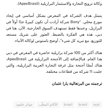
وكالة ترويج التجارة والاستثمار البرازيلية (ApexBrasil).
يتمثل هدف الشركة في المعرض بشكل أساسي في إيجاد
موزع محلي. “Bony شركة أرادت أن تكون كبيرةً جدًا أولاً في
البرازيل، وعندها فقط تستهدف السوق الخارجية. الآن، هنا في
دبي، هذه هي الفكرة بالضبط. العثور على شريك مستعد
للتوزيع، مع تبريد كل شيء”، أوضح باستوس لوكالة الأنباء.
هناك أكثر من 100 شركة برازيلية حاضرة في المعرض في دبي
هذا العام. فبالإضافة إلى الأجنحة البرازيلية في ApexBrasil،
هناك أيضًا أجنحة مثل غرفة التجارة العربية البرازيلية، والتي
جلبت 11 شركة من قطاعات مختلفة.
ترجمته من البرتغالية: يارا عثمان
açaí
brasil
brasil
الأكاي المعلّب
جوائز جلفود