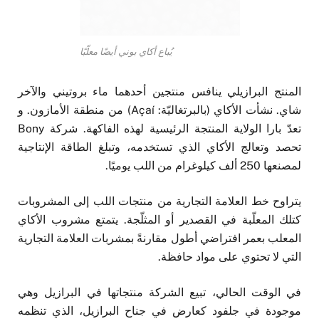
يُباع أكاي بوني أيضًا معلّبًا
المنتج البرازيلي ينافس منتجين أحدهما ماء بروتيني والآخر
شاي. نشأت الأكاي (بالبرتغاليّة: Açaí) من منطقة الأمازون. و
تعدّ بارا الولاية المنتجة الرئيسية لهذه الفاكهة. شركة Bony
تحصد وتعالج الأكاي الذي تستخدمه، وتبلغ الطاقة الإنتاجية
لمصنعها 250 ألف كيلوغرام من اللب يوميًا.
يتراوح خط العلامة التجارية من منتجات اللب إلى المشروبات
كتلك المعلّبة في القصدير أو المثلّجة. يتمتع مشروب الأكاي
المعلب بعمر افتراضي أطول مقارنةً بمشربات العلامة التجارية
التي لا تحتوي على مواد حافظة.
في الوقت الحالي، تبيع الشركة منتجاتها في البرازيل وهي
موجودة في جلفود كعارض في جناح البرازيل، الذي تنظمه