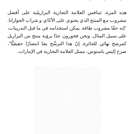
هذه المرة، تتنافس العلامة التجارية البرازيلية على أفضل
مشروب مع المنتج الذي يحتوي على الأكاي و شراب الجوارانا.
“إنه حقًا مشروب طاقة. يمكن استخدامه في ما قبل التدريبات،
على سبيل المثال. ونحن فخورون جدًا برؤية منتج من البرازيل
كمرشح نهائي للجائزة. إنّ هذا الترشّح يعدّ انتصارًا حقيقيًّا”،
صرح إليس باستوس، ممثل العلامة التجارية في الإمارات.
إعادة نشر من الانستغرام / Bony
Açaí