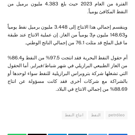
الفترة من العام 2023 حيث بلغ 4.383 مليون برميل من
النفط المكافئ يومياً.
وينقسم إجمالي هذا الانتاج إلى 3.448 مليون برميل نفط يومياً
و148.63 مليون م3 يومياً من الغاز. إن عملية الانتاج عند طبقة
ما قبل الملح قد مثلت 76.1 من إجمالي الناتج الوطني.
أم حقول النفط البحرية فقد انتجت 97.5% من النفط و86.4%
من الغاز الطبيعي البرازيلي في شهر شباط/فبراير. أما الحقول
التي تشغلها شركة بتروبراس البرازيلية للنفط سواء لوحدها أو
بالشراكة مع شركات أخرى فقد كانت مسؤولة عن انتاج
88.69% من إجمالي الانتاج في البلاد.
petróleo
النفط
انتاج النفط