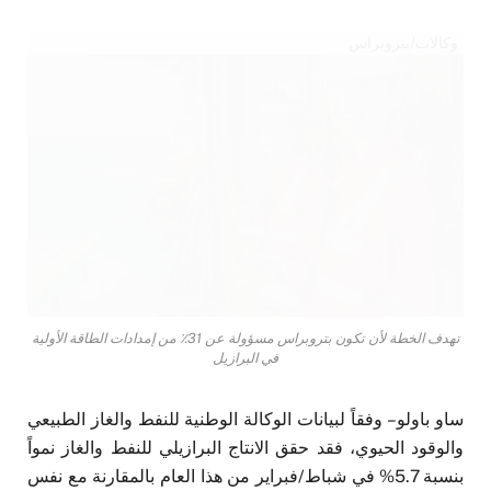
وكالات/بتروبراس
تهدف الخطة لأن تكون بتروبراس مسؤولة عن 31٪ من إمدادات الطاقة الأولية
في البرازيل
ساو باولو – وفقاً لبيانات الوكالة الوطنية للنفط والغاز الطبيعي
والوقود الحيوي، فقد حقق الانتاج البرازيلي للنفط والغاز نمواً
بنسبة 5.7% في شباط/فبراير من هذا العام بالمقارنة مع نفس