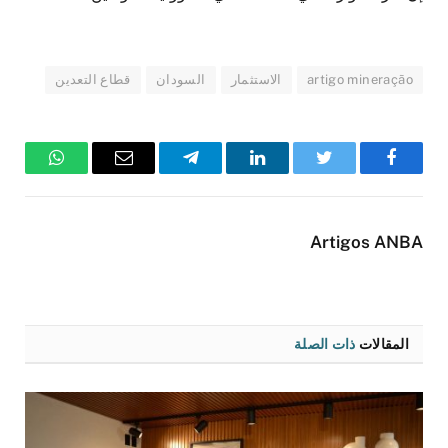
artigo mineração
الاستثمار
السودان
قطاع التعدين
فيسبوك
تويتر
لينكدإن
تيلقرام
البريد
واتساب
الإلكتروني
Artigos ANBA
المقالات
ذات الصلة