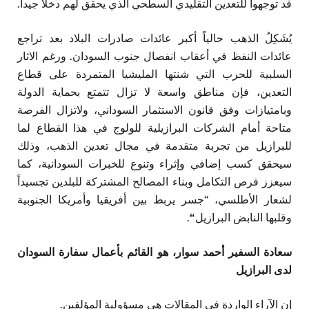
قد توجهوا للتعدين التقليدي السطحي الذي يحقق لهم دخلاً جيداً.
يُشَكِلُ الذهب حالياً أكبر عائدات صادرات البلاد بعد تراجع
عائدات النفظ في أعقاب انفصال جنوب السودان. ورغم الاثار
السلبية للحرب التي شنتها المليشيا المتمردة على قطاع
التعدين، فإن مناطق واسعة لا تزال تتمتع بحماية الدولة
وبامتيازات وفق قانون الاستثمار السوداني، ولاتزال الفرصة
متاحة أمام الشركات البرازيلية للولوج في هذا القطاع لما
للبرازيل من تجربة متقدمة في مجال تعدين الذهب، وذلك
سيحقق كسب إضافي وإثراء وتنوع للخبرات السودانية، كما
سيعزز فرص التكامل وبناء المصالح المشتركة للبلدين تجسيداً
لشعار الأطلسي، “جسر يربط بين أفريقيا وأمريكا الجنوبية
وقلبها النابض البرازيل
“
.
سعادة السفير أحمد سوار، هو القائم بأعمال سفارة السودان
لدى البرازيل
إن الآراء الواردة في المقالات هي مسؤولية المؤلفين.