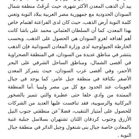
بيد أن الذهب المعدن الأكثر شهرة، حيث عُرِفَتْ منطقة شمال
السودان الحدودية مع جمهورية مصر العربية ببلاد النوبة وتعني
كلمة النوبة أرض الذهب، حيث كان لدى الفراعنة اهتمام خاص
بهذا المعدن، كما أن السلطان العثماني محمد على باشا كانت
أهم أهدافه لغزو السودان هي الحصول على الذهب. وبحسب
الخارطة الجيولوجية لدى وزارة المعادن السودانية فإن الذهب
ينتشر في مناطق عديدة من السودان، في المنطقة الصحراوية
في أقصى الشمال، ومناطق الساحل الشرقي على البحر
الأحمر، وفي أقصى غرب السودان، حيث يتمركز المعدن
الأصفر بكثافة في منطقة جبل عامر، كما يوجد في جبال
العوينات عند الحدود مع كل من مصر وليبيا .أما المنطقة
الممتدة من وادي حلفا حتى عطبرة والتي تتميز بالصخور
البركانية والرسوبية، فقد تنافست عليها العديد من الشركات
للحصول على أمتياز التنقيب، فضلا ًعن منطقتي جنوب النيل
الأزرق وجنوب كردفان اللتان تشتهران بسلاسل جبلية غنية
بالمعادن خاصة جبال بنى شنغول وجبل الدائر في منطقة جبال
النوبة .