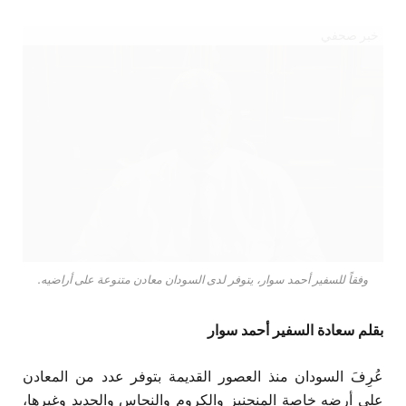
خبر صحفي
وفقاً للسفير أحمد سوار، يتوفر لدى السودان معادن متنوعة على أراضيه.
بقلم سعادة السفير أحمد سوار
عُرِفَ السودان منذ العصور القديمة بتوفر عدد من المعادن
على أرضه خاصة المنجنيز والكروم والنحاس والحديد وغيرها،