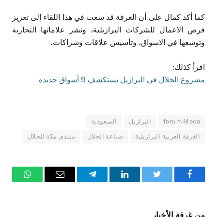
كما أكد كمال على أن الغرفة قد سعت في هذا اللقاء إلى تعزيز
فرص الاعمال للشركات البرازيلية، ونشر علاماتها التجارية
وتوسعها في الاسواق، وتأسيس علاقات وشراكات.
اقرأ كذلك:
مشروع الحلال في البرازيل يستكشف 9 أسواق جديدة
forum Meca
البرازيل
السعودية
الغرفة العربية البرازيلية
صناعة الحلال
منتدى مكة للحلال
فيسبوك
تويتر
لينكدإن
تيلقرام
البريد
واتساب
الإلكتروني
من غرفة الأخبار