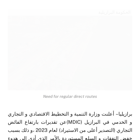
الحكومة البرازيلية
Need for regular direct routes
برازيليا – أعلنت وزارة التنمية و التخطيط الاقتصادي و التجاري
و الخدمي في البرازيل (MDIC)عن تقديرات بارتفاع الفائض
التجاري (التصدير أعلى من الاستيراد) لعام 2023 ،و ذلك بسبب
خفض النفقات و السلع المستوردة ،الأمر الذي أدى إلى هدوء