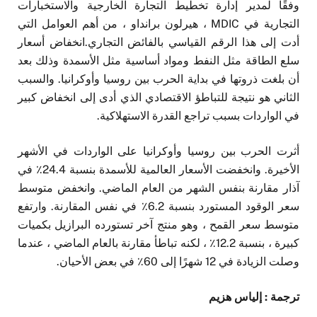
وفقًا لمدير إدارة تخطيط التجارة الخارجية والاستخبارات
التجارية في MDIC ، هيرلون برانداو ، من أهم العوامل التي
أدت إلى هذا الرقم القياسي بالفائض التجاري.انخفاض أسعار
سلع الطاقة مثل النفط ومواد أساسية مثل الأسمدة وذلك بعد
أن بلغت ذروتها في بداية الحرب بين روسيا وأوكرانيا. والسبب
الثاني هو نتيجة للتباطؤ الاقتصادي الذي أدى إلى انخفاض كبير
في الواردات بسبب تراجع القدرة الاستهلاكية.
أثرت الحرب بين روسيا وأوكرانيا على الواردات في الأشهر
الأخيرة. وانخفضت الأسعار العالمية للأسمدة بنسبة 24.4٪ في
آذار مقارنة بنفس الشهر من العام الماضي. وانخفض متوسط
سعر الوقود المستورد بنسبة 6.2٪ في نفس المقارنة. وارتفع
متوسط سعر القمح ، وهو منتج آخر تستورده البرازيل بكميات
كبيرة ، بنسبة 12.2٪ ، لكنه تباطأ مقارنة بالعام الماضي ، عندما
وصلت الزيادة في 12 شهرًا إلى 60٪ في بعض الأحيان.
ترجمة : إلياس هزيم