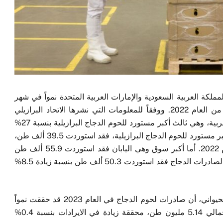
كة العربية السعودية والإمارات العربية المتحدة نمواً في شهر
من
العام
2022
. ووفقاً للمعلومات التي نشرها الاتحاد البرازيلي
بية
،
وهي ثالث أكبر مستورد للحوم الدجاج البرازيلية بنسبة
27
%
ر مستورد للحوم الدجاج البرازيلية
،
فقد استوردت
39.5
ألف طن
،
م
2022
. أما أكبر سوق وهي اليابان فقد استوردت
55.9
ألف
طن
ة لصادرات الدجاج فقد استوردت
50.3
ألف طن بنسبة زيادة
8.5
%
حيواني
،
أن صادرات لحوم الدجاج في العام
2023
قد حققت نمواً
مالي
5.14
مليون طن
،
محققة زيادة في الايرادات بنسبة
0.4
%