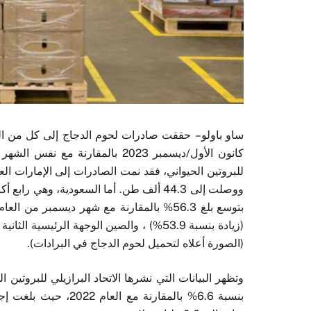
ساو باولو
–
حققت صادرات لحوم الدجاج إلى كل من الممل
كانون الأول/ديسمبر
2023
بالمقارنة مع
نفس الشهر 
للبروتين الحيواني
،
فقد نمت الصادرات إلى الإمارات العر
ووصلت إلى
44.3
ألف طن. أما السعودية
،
وهي رابع أكب
بتوسع بلغ
56.3
% بالمقارنة مع شهر ديسمبر من العا
(
زيادة
بنسبة
53.9%) ،
والصين الوجهة الرئيسية الثاني
(الصورة أعلاه لتحميل لحوم الدجاج في البرادات).
وتظهر البيانات التي نشرها الاتحاد البرازيلي للبروتين ال
بنسبة
6.6
% بالمقارنة مع العام
2022،
حيث بلغت إج