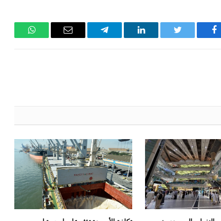
فيسبوك
تويتر
لينكدإن
تيلقرام
البريد
واتساب
الإلكتروني