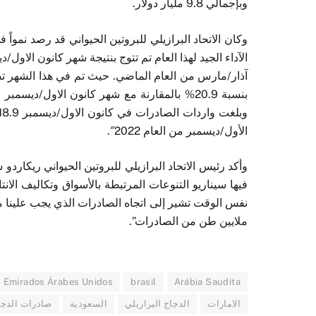
وبإجمالي
9.8
مليار دولار.
وكان الاتحاد البرازيلي للبروتين الحيواني قد رصد نموا
الآداء الجيد لهذا العام تم تتوج بنتيجة شهر كانون الاول/د
آذار/مارس من العام الماضي. حيث تم في هذا الشهر ت
بنسبة
20.9
% بالمقارنة مع شهر كانون الاول/ديسمبر 
وبلغت واردات الصادرات في كانون الاول/ديسمبر
18.9
الأول/ديسمبر من العام
2022″.
وأكد رئيس
الاتحاد البرازيلي للبروتين الحيواني
ريكاردو س
فيها سيناريو التنوعات المرتبطة
بالأسواق وتكاليف الانتا
نفس الوقت تشير إلى اتجاه الصادرات الذي يجب علينا 
ملايين طن من الصادرات”.
Emirados Árabes Unidos
brasil
Arábia Saudita
الامارات
الدجاج البرازيلي
السعودية
صادرات الدجا