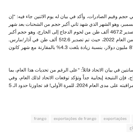
ً في حجم وقيم الصادرات
،
وأكد في بيان له يوم الاثنين جاء فيه: “إن
يسمبر
،
وهو الشهر الذي شهد ثاني أكبر حجم من الشحنات بعد شهر
صدير
467.2
ألف طن من لحوم الدجاج إلى الخارج
،
وهو حجم أكبر
من العام
2022،
حيث تم تصدير
512.6
ألف طن في آذار/مارس.
8
مليون دولار
،
بنسبة زيادة بلغت
4.3
% بالمقارنة مع شهر كانون
انتين في بيان الاتحاد قائلاً: “على الرغم من تحديات هذا العام
،
بما
ج
،
فإن النتيجة إيجابية جداً وتؤكد توقعات الاتحاد لذلك العام
،
وفي
مراقبته على مدى العام
2024
. للمرة الأولى! قد تجاوزنا حدود الـ
5
frango
exportações de frango
exportações
ج