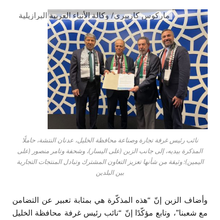
ماركوس كارييري/ وكالة الأنباء العربية البرازيلية
نائب رئيس غرفة تجارة وصناعة محافظة الخليل، عدنان النتشة، حاملًا
المذكرة بيديه، إلى جانب الزبن (على اليسار)، وشحفة وتامر منصور (على
اليمين): وثيقة من شأنها تعزيز التعاون المشترك وتبادل المنتجات التجارية
بين البلدين
وأضاف الزبن إنّ “هذه المذكّرة هي بمثابة تعبير عن التضامن
مع شعبنا”، وتابع مؤكّدًا إنّ “نائب رئيس غرفة محافظة الخليل