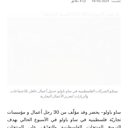
تحديث:
14/05/2024
4 دقائق
ماركوس كارييري/ وكالة الأنباء العربية البرازيلية
ممثلو الشركات الفلسطينية في ساو باولو: جدول أعمال حافل بالاجتماعات
والزيارات لتعزيز الأعمال التجارية
ساو باولو – يحضر وفد مؤلّف من 30 رجل أعمال و مؤسسات
تجاريّة فلسطينية في ساو باولو في الأسبوع الحالي بهدف
الترويج للمنتجات الفلسطينية والتعرّف على المنتجات