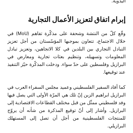
اليدويّة.
إبرام اتفاق لتعزيز الأعمال التجارية
وقّع كلّ من النتشة وشحفة على مذكّرة تفاهم (MoU) في
خلال الاجتماع، تتعاون بموجبها المؤسّستان من أجل تعزيز
التبادل التجاري بين البلدين في كلا الاتجاهين، وتعزيز تبادل
المعلومات وتسهيله، وتنظيم بعثات تجارية ومعارض في
البرازيل وفلسطين على حدّ سواء. ودخلت المذكّرة حيّز التنفيذ
عند توقيعها.
كما أفاد السفير الفلسطيني وعميد مجلس السفراء العرب في
البرازيل ابراهيم الزبن إنّ تلك هي المرّة الأولى التي يصل فيها
وفد فلسطيني ممثّل من قبل مختلف القطاعات الاقتصادية إلى
البرازيل. وأشار إلى أنّ توقيع المذكرة من شأنه أن يروّج
للمنتجات الفلسطينية من أجل أن تصل إلى المستهلك
البرازيلي.