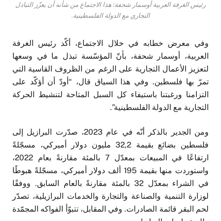
رئيس الغرفة العربية أوسمار شحفة: هذا الاجتماع من شأنه أن يعزّز التبادل
التجاري مع الدولة الفلسطينية.
وفي معرض خطابه في خلال الاجتماع، أكّد رئيس الغرفة
العربية، أوسمار شحفة، بأنّ المؤسّسة تبذل ما في وسعها
لتعزيز الأعمال التجارية على الرغم من الظروف القاسية التي
تمرّ بها فلسطين. وفي هذا السياق قال، “أودّ أن أؤكّد على
التزامنا ورغبتنا باستيفاء كل السبل المتاحة لتنشيط الحركة
التجارية مع الدولة الفلسطينية”.
ومن الجدير بالذكر أنّه في عام 2023، صدّرت البرازيل إلى
فلسطين بضائع بقيمة 32,2 مليون دولار أميركي، مسجّلةً
ارتفاعًا في المبيعات بمعدّل 7 بالمئة مقارنةً بعام 2022،
واستوردت منها بقيمة 195 ألف دولار أميركي، مسجّلةً هبوطًا
في الشراء بمعدّل 32 بالمئة مقارنةً بالعام السابق. ووفقًا
لوزارة التنمية والصناعة والتجارة والخدمات البرازيلية، تصدّر
لحم البقر قائمة الصادرات. وفي المقابل، تتبوّأ الفواكه المجمّدة