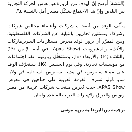
(النتشة) أوضح إنّ الهدف من الزيارة هو إنعاش الحركة التجارية
بين البلدين وإنّ هذا الاجتماع يشكّل مصدر أمل بالنسبة لنا”.
يتألّف الوفد من أصحاب شركات وأعضاء مجالس شركات
وشركاء وممثلين تجاريين بالنيابة عن الشركات الفلسطينية.
ومن المقرّر أن يزور الوفد معرض مستلزمات السوبرماركات
والأغذية والمشروبات (Apas Show) في أيام الإثنين (13)
والثلاثاء (14) والأربعاء (15)، وستتخلّل زيارتهم عقد اجتماعات
مع مؤسسات تجارية. وفي يوم الخميس (16)، سيتعرّف الوفد
على ميناء سانتوس، في مدينة سانتوس الساحلية في ولاية
ساو باولو. تشرف الغرفة العربية على جناحين في معرض
APAS Show، حيث تُعرض منتجات شركات عربية من مصر
وتونس والعراق والإمارات العربية المتحدة ولبنان.
ترجمته من البرتغالية مريم موسى