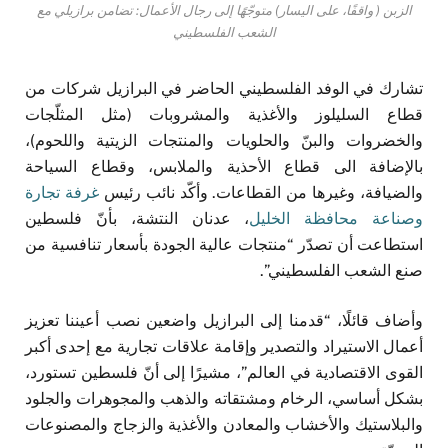
الزبن ( واقفًا، على اليسار) متوجّهًا إلى رجال الأعمال: تضامن برازيلي مع
الشعب الفلسطيني
تشارك في الوفد الفلسطيني الحاضر في البرازيل شركات من
قطاع السليلوز والأغذية والمشروبات (مثل المثلّجات
والخضروات والبنّ والحلويات والمنتجات الزيتية واللحوم)،
بالإضافة الى قطاع الأحذية والملابس، وقطاع السياحة
والضيافة، وغيرها من القطاعات. وأكّد نائب رئيس
غرفة تجارة
وصناعة محافظة الخليل
، عدنان النتشة، بأنّ فلسطين
استطاعت أن تصدّر “منتجات عالية الجودة بأسعار تنافسية من
صنع الشعب الفلسطيني”.
وأضاف قائلًا، “قدمنا إلى البرازيل واضعين نصب أعيننا تعزيز
أعمال الاستيراد والتصدير وإقامة علاقات تجارية مع إحدى أكبر
القوى الاقتصادية في العالم”، مشيرًا إلى أنّ فلسطين تستورد،
بشكل أساسي، الرخام ومشتقاته والذهب والمجوهرات والجلود
والبلاستيك والأخشاب والمعادن والأغذية والزجاج والمصنوعات