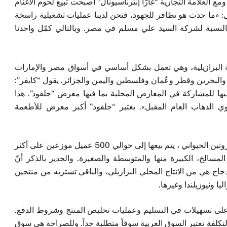
ع العلامة التجارية “غارّا إنترناسيونال” أصبحت تبيع لحوم الأغنام
ل: «ما حدث هو تظافر للجهود، فنحن لدينا عمليات تشغيلية راسخة
النسبة لشركة السيد علي مسلم في مصر. وبالتالي كمّل واحدنا
ربية البرازيلية، وهي تعمل بشكل أساسي في أسواق مصر والإمارات
ت والبحرين وقطر وعٌمان وفلسطين واليمن والجزائر. يقول “كايفر”:
ليها للمشاركة في المعارض المحلية بما فيها معرض “جلفود”. هذا
ي الذهاب العام المقبل». يعتبر “جلفود” أكبر معرض للأطعمة
تبلغ تعاملات الشركة سنوياً حوالي 120 ألف طن من البروتين الحيواني ، يتم بيعها إلى حوالي 500 عميل موزعين على أكثر
مسالخ، الكبيرة منها والمتوسطة والصغيرة. والجدير بالذكر أنّ
اج هي من الانتاج المحلي البرازيلي، والباقي تشتريه من منتجين
يا ونيوزيلندا وغيرها.
ل على تسهيلات في التسليم وعمليات تخليص المنتج وشروط الدفع.
لتكلفة تعتبر السوق العربية سوقاً متطلبة جداً. وللصراحة هي سوق