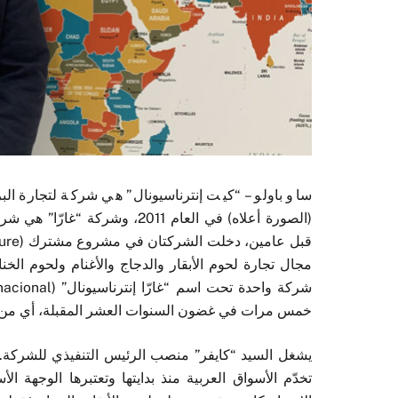
ساو باولو – “كيت إنترناسيونال” هي شركة لتجارة البر
مجال تجارة لحوم الأبقار والدجاج والأغنام ولحوم الخ
خمس مرات في غضون السنوات العشر المقبلة، أي من 200 مليون دولار إلى مليار دولار أمريكي
يشغل السيد “كايفر” منصب الرئيس التنفيذي للشركة. وفي
تخدّم الأسواق العربية منذ بدايتها وتعتبرها الوجهة ا