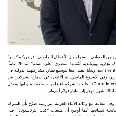
وتين الحيواني أسسها رجل الأعمال البرازيلي “فريدريكو كايفر”
(الصورة أعلاه) في العام 2011، وشركة “غارّا” هي شركة تجارية نيوزيلندية أسّسها المصري “علي مسلم” منذ 26 عاماً.
قبل عامين، دخلت الشركتان في مشروع مشترك (joint venture) وبدأتا العمل معاً لتوسيع نطاق مشاركتهما الدولية في
نازير. وفي الأسبوع الماضي، تم الإعلان عن اندماج الشركتين في
شركة واحدة تحت اسم “غارّا إنترناسيونال” (Garra Internacional). أعلنت الشركة اعتزامها مضاعفة مبيعاتها بمعدل
.
 مقابلة مع وكالة الأنباء العربية البرازيلية صرّح بأن الشركة
لأساسية لبضائعها. كما أوضح أن مبيعات “كيت إنترناسيونال” قبل