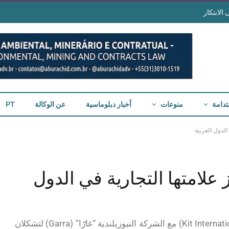
الابتكار
تدامة
منوعات
أخبار دبلوماسية
عن الوكالة
PT
الدول العربية
علامتها التجارية في الدول
اندمجت الشركة البرازيلية “كيت إنترناسيونال” (Kit International) مع الشركة النيوزيلندية “غارّا” (Garra) لتشكلان