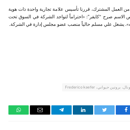
 من العمل المشترك، قررنا تأسيس علامة تجارية واحدة ذات هوية
للجمهور بتاريخ 12 يوليو. وبخصوص الاسم صرح “كايفر”: «احتراماً لتواجد الشركة في السوق تحت
 حيواني، Frederico kaefer
فيسبوك
تويتر
لينكدإن
تيلقرام
البريد
واتساب
الإلكتروني