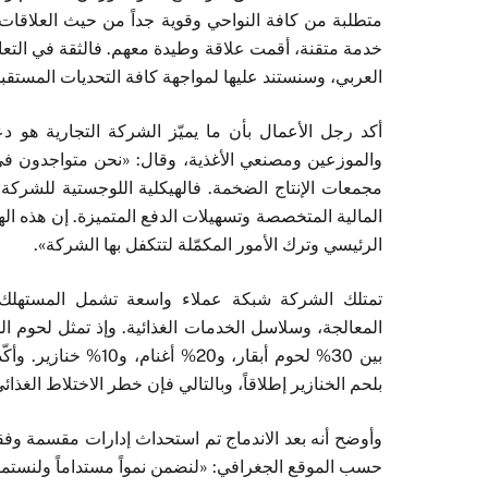
متطلبة من كافة النواحي وقوية جداً من حيث العلاقات.
خدمة متقنة، أقمت علاقة وطيدة معهم. فالثقة في التعامل
العربي، وسنستند عليها لمواجهة كافة التحديات المستقبل
أكد رجل الأعمال بأن ما يميّز الشركة التجارية هو د
والموزعين ومصنعي الأغذية، وقال: «نحن متواجدون في 
مجمعات الإنتاج الضخمة. فالهيكلية اللوجستية للشركة 
المالية المتخصصة وتسهيلات الدفع المتميزة. إن هذه اله
الرئيسي وترك الأمور المكمّلة لتتكفل بها الشركة».
تمتلك الشركة شبكة عملاء واسعة تشمل المستهلك 
بين 30% لحوم أبقار، و
بلحم الخنازير إطلاقاً، وبالتالي فإن خطر الاختلاط الغذا
وأوضح أنه بعد الاندماج تم استحداث إدارات مقسمة وفقاً
حسب الموقع الجغرافي: «لنضمن نمواً مستداماً ولنستم