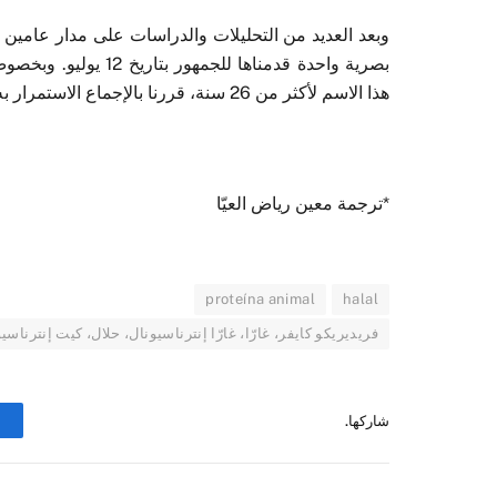
وبعد العديد من التحليلات والدراسات على مدار عامين
بصرية واحدة قدمناها 
هذا الاسم لأكثر من 26 سنة، قررنا بالإجماع الاستمرار به». يشغل علي مسلم حالياً منصب عضو مجلس إدارة في الشركة.
*ترجمة معين رياض العيّا
proteína animal
halal
فريديريكو كايفر، غارّا، غارّا إنترناسيونال، حلال، كيت إنترناسيونال، بروتين
شاركها.