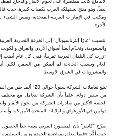
الاندماج كانت مقتصرة على لحوم الأبقار والدجاج فقط، وم
أيضاً، وهو منتج يستهلكه العرب بكميات كبيرة. حيث قا
ومكتب في الإمارات العربية المتحدة، ونفس الشيء ب
الآخر».
انتسبت “غارّا إنترناسيونال” إلى الغرفة التجارية الع
والسعودية، وتخدِّم أيضاً أسواق الأردن والعراق والكوي
«زرت كل البلدان العربية تقريباً، ففي كل عام أذهب إ
العام وبسبب الجائحة لم أتمكن من السفر، لكني أنو
والمشروبات في الشرق الأوسط.
من ستين دولة. علماً بأن الشركة تتعامل مع مختلف ال
الحصة الأكبر من صادرات الشركة من لحوم الأبقار والدج
دوليين في الأورغواي والولايات المتحدة الأمريكية وأسترال
صرّح “كايفر” بأن المستورد العربي يعنيه جداً الحصو
حيث أكّد: «فيما يتعلق بمواضيع الجودة وزمن التسليم وا