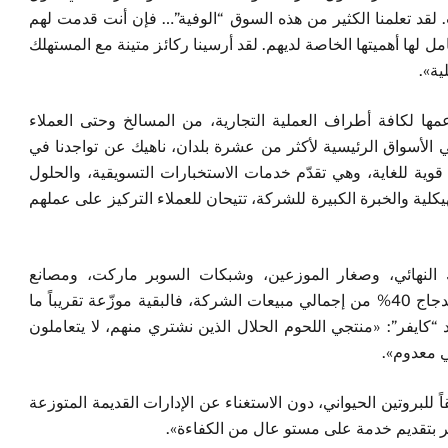
 لقد تعلمنا الكثير من هذه السوق “الوفية”… فإن أنت قدمت لهم
 لها أهميتها الخاصة لديهم. لقد أرسينا ركائز متينة مع المستهلك
ية».
عمها لكافة أطراف العملية التجارية، من المسالخ وحتى العملاء
الأسواق الرئيسية لأكثر من عشرة بلدان، ناهيك عن تواجدنا في
قوية للغاية، وهي تقدّم خدمات الاستخبارات التسويقية، والحلول
يكلية والخبرة الكبيرة للشركة، تتيحان للعملاء التركيز على عملهم
النهائي، وصغار الموزعين، وشبكات السوبر ماركت، ومصانع
المعالجة، وسلاسل الخدمات الغذائية. وإذ تمثل لحوم الدجاج 40% من إجمالي مبيعات الشركة، فالبقية موزّعة تقريباً ما
20% أغنام، و10% خنازير. وأكّد “كايفر”: «منتجي اللحوم الحلال الذين نشتري منهم، لا يتعاملون
ئي معدوم».
 للبروتين الحيواني، دون الاستغناء عن الإدارات القديمة المتوزعة
ر بتقديم خدمة على مستو عال من الكفاءة».