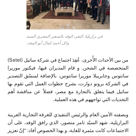
في برازيليا، التقى الوفد بالسفير المصري السيد
وائل أحمد كمال أبو المجد.
من بين الأحداث الأُخرى، عُقِدَ اجتماع في شركة ساتيل (Satel)
المتخصصة في الشحن. و قام المديران فيها، فيكتور موريرا
سانتوس وجابرييلا موريرا سانتوس، بالإضافة لمنسّق التصدير
في الشركة برونو دوارت، بشرح خطوات العمل التي تقوم بها
ساتيل فيما يتعلق بالتجارة مع مصر، فضلاً عن مناقشة أهم
التحديات التي تواجههم في هذه العملية.
وبصفته الأمين العام والرئيس التنفيذي للغرفة التجارية العربية
البرازيلية، شهد السيّد تامر منصور، الذي رافق الوفد، على أن
الاجتماعات كانت مثمرة للغاية، و بهذا الخصوص أفاد: “إنّ تعزيز