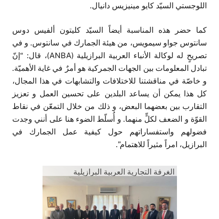
اللوجستي السيّد كايو مينيزيس دانيال.
كما حضر هذه المناسبة أيضاً السيّد كليتون ألفيس دوس
سانتوس جواو سيمويس، من هيئة الجمارك في سانتوس. و في
تصريحٍ له لوكالة الأنباء العربية البرازيلية (ANBA)، قال: “إنّ
تبادل المعلومات بين الجهات الجمركية هو أمرٌ في غاية الأهميّة.
و خاصّة في مناقشتنا للاختلافات والتشابهات في هذا المجال،
كل هذا يمكن أن يساعد البلدين على تحسين العمل و تعزيز
التقارب بين بعضهما البعض، و ذلك من خلال التمعّن في نقاط
القوّة و الضعف لكلٍّ منهما. و أُسلّط الضوء هنا على أنني وجدت
فضولهم واستفساراتهم حول كيفية عمل الجمارك في
البرازيل، امراً مثيراً للاهتمام”.
الغرفة التجارية العربية البرازيلية