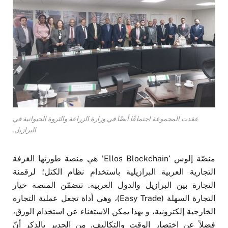
عقدت المجموعة اجتماعًا أيضًا في وزارة الزراعة والثروة الحيوانية في
البرازيل.
منصّة إلوس ‘Ellos Blockchain’ هي منصة طورتها الغرفة
التجارية العربية البرازيلية باستخدام نظام الكتل؛ لرقمنة
التجارة بين البرازيل والدول العربية. تتضمّن المنصة خيار
التجارة السهلة (Easy Trade)، وهي أداة تجعل عملية التجارة
الخارجية إلكترونية، و بهذا يمكن الاستغناء عن استخدام الورق،
فضلاً عن اختصار الوقت والتكاليف. من الجدير بالذكر أنّ