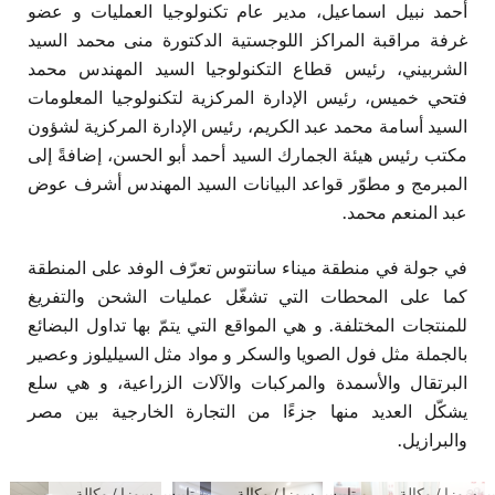
أحمد نبيل اسماعيل، مدير عام تكنولوجيا العمليات و عضو
غرفة مراقبة المراكز اللوجستية الدكتورة منى محمد السيد
الشربيني، رئيس قطاع التكنولوجيا السيد المهندس محمد
فتحي خميس، رئيس الإدارة المركزية لتكنولوجيا المعلومات
السيد أسامة محمد عبد الكريم، رئيس الإدارة المركزية لشؤون
مكتب رئيس هيئة الجمارك السيد أحمد أبو الحسن، إضافةً إلى
المبرمج و مطوّر قواعد البيانات السيد المهندس أشرف عوض
عبد المنعم محمد.
في جولة في منطقة ميناء سانتوس تعرّف الوفد على المنطقة
كما على المحطات التي تشغّل عمليات الشحن والتفريغ
للمنتجات المختلفة. و هي المواقع التي يتمّ بها تداول البضائع
بالجملة مثل فول الصويا والسكر و مواد مثل السيليلوز وعصير
البرتقال والأسمدة والمركبات والآلات الزراعية، و هي سلع
يشكّل العديد منها جزءًا من التجارة الخارجية بين مصر
والبرازيل.
س سوزا / وكالة
تاييس سوزا / وكالة
تاييس سوزا / وكالة