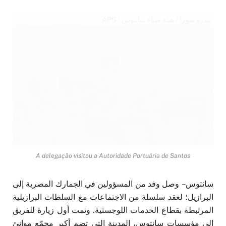
بيدرو سوزا / هيئة ميناء سانتوس / APS
A delegação visitou a Autoridade Portuária de Santos
سانتوس – وصل وفد من المسؤولين في الجمارك المصرية إلى
البرازيل؛ لعقد سلسلة من الاجتماعات مع السلطات البرازيلية
المرتبطة بقطاع الخدمات اللوجستية. وتمت أول زيارة للفريق
إلى مؤسسات سانتوس، المدينة التي تضم أكبر مجمّع موانئ