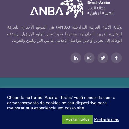
وكالة الأنباء العربية البرازيلية (ANBA) هي الموقع الأخباري للغرفة
التجارية العربية البرازيلية، ومقرها مدينة ساو باولو، البرازيل. وتهدف
الوكالة إلى تعزيز أواصر التواصل الإعلامي ما بين البرازيليين والعرب.
فيسبوك
تويتر
الانستغرام
لينكدإن
Our Policies
| © 2026 ANBA - Brazil-Arab News Agency | By
Clicando no botão 'Aceitar Todos' você concorda com o
.
EscaEsco
armazenamento de cookies no seu dispositivo para
melhorar sua experiência em nosso site
PT
EN
العربية
Preferências
Aceitar Todos