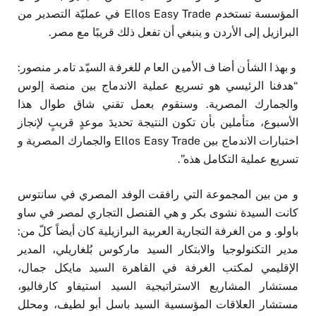
المؤسسة تستخدم Ellos Easy Trade في عمليّة التصدير من
البرازيل إلى الأردن و ينبغي أن تفعل ذلك قريبًا مع مصر.
و بهذا الشأن أضاف الأمين العام للغرفة السيّد تامر منصور:
“هدفنا الرئيسي هو تسريع عملية الاندماج بين منصة إلوس
والجمارك المصرية. وسنقوم بعمل تقني شاق طوال هذا
الأسبوع، متأملين بأن تكون النتيجة تحديدَ موعدٍ قريبٍ لإنجاز
اختبارات الاندماج بين Ellos Easy Trade والجمارك المصرية و
تسريع عملية التكامل هذه”.
و من بين المجموعة التي رافقت الوفد المصري في سانتوس
كانت السيدة نشوى بكر و هي القنصل التجاري لمصر في ساو
باولو. و من الغرفة التجارية العربية البرازيلية كان أيضاً كلّ من:
مدير التكنولوجيا والابتكار السيد ماركوس بُلغاريلي، المدير
الإقليمي لمكتب الغرفة في القاهرة السيد مايكل جمال،
مستشار المشاريع الاستراتيجية السيد استيفاو كارفاليو،
مستشار العلاقات المؤسسية السيد باسل أبو لطيف، ومحلل