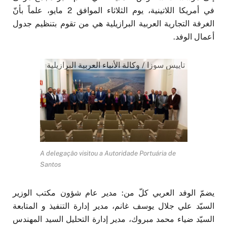
في أمريكا اللاتينية، يوم الثلاثاء الموافق 2 مايو، علماً بأنّ
الغرفة التجارية العربية البرازيلية هي من تقوم بتنظيم جدول
أعمال الوفد.
تاييس سوزا / وكالة الأنباء العربية البرازيلية
A delegação visitou a Autoridade Portuária de
Santos
يضمّ الوفد العربي كلّ من: مدير عام شؤون مكتب الوزير
السيّد علي جلال يوسف غانم، مدير إدارة التنفيذ و المتابعة
السيّد ضياء محمد مبروك، مدير إدارة التحليل السيد المهندس