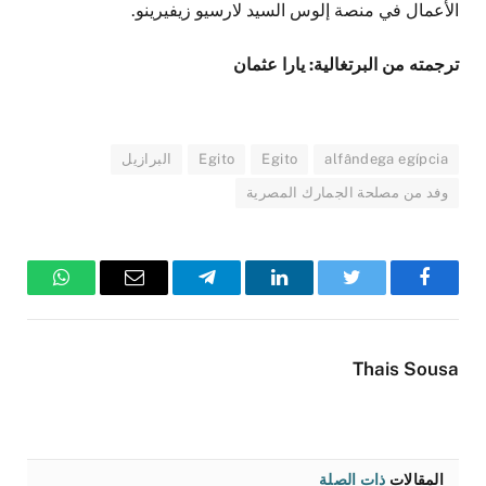
الأعمال في منصة إلوس السيد لارسيو زيفيرينو.
ترجمته من البرتغالية: يارا عثمان
alfândega egípcia
Egito
Egito
البرازيل
وفد من مصلحة الجمارك المصرية
فيسبوك
تويتر
لينكدإن
تيلقرام
البريد
واتساب
الإلكتروني
Thais Sousa
المقالات
ذات الصلة