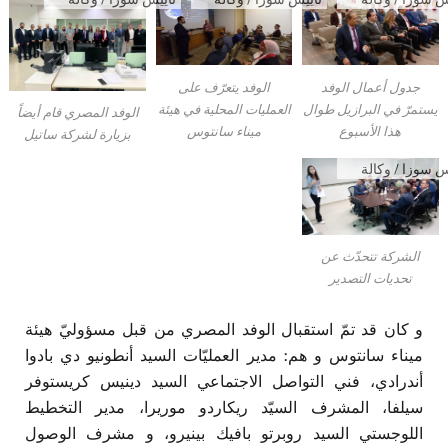
اء العربية
الأنباء العربية
الأنباء العربية
ازيلية
البرازيلية
البرازيلية
جدول أعمال الوفد
الوفد يتعرّف على
يستمرّ في البرازيل طوال
العمليات المحلية في هيئة
الوفد المصري قام أيضاً
هذا الأسبوع
ميناء سانتوس
بزيارة لشركة ساتيل
س سوزا / وكالة
اء العربية
ازيلية
الشركة تتحدّث عن
تحديات التصدير
و كان قد تمّ استقبال الوفد المصري من قبل مسؤوليّ هيئة
ميناء سانتوس و هم: مدير العمليّات السيد أنطونيو دي بادوا
أندرادي، فني التواصل الاجتماعي السيد دينيس كريستوفر
سيلفا، المشرف السيّد ريكاردو موريرا، مدير التخطيط
اللوجستي السيد روبرتو بافيك بينيرو، و مشرف الوصول