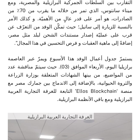
التقارب بين السلطات الجمركية البرازيلية والمصرية، ومع
ميناء سانتوس، الذي تمر من خلاله ما يقرب من 70٪ من
الصادرات، هو أمر على قدر عالٍ من الأهميّة. و كذلك الأمر
بالنسبة للزيارة إلى ساتيل؛ حيث تمكّن الوفد من التعرّف عن
قرب على عمليّة إصدار مستندات الشحن لبلد مثل مصر،
إضافةً إلى ماهية العقبات و فرص التحسين في هذا المجال”.
يستمرّ جدول أعمال الوفد هذا الأسبوع ويمرّ عبر العاصمة
برازيليا اليوم، الأربعاء الموافق (03). حيث سيتمّ مناقشة عدد
من المواضيع، من بينها الشهادات المتعلقة بوزارة الزراعة
والثروة الحيوانية، بالإضافة إلى الاندماج بين جمارك مصر مع
منصة ‘Ellos Blockchain’ التابعة للغرفة التجارية العربية
البرازيلية ومع باقي الأنظمة البرازيلية.
الغرفة التجارية العربية البرازيلية