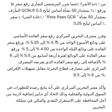
شما شرر المرششي الشأري رفع سعر فاいدة الأشراい من
المأرف QCBLR بمشدار 50 نشأة أساس ليأبح 5.5 ٪い ورفع
سعر いعادة الشراい “Rate Repo QCB ” بمشدار 50 نشأة
أساس ليأبح 5.25 ٪.
وقرر مصرف البحرين المركزي رفع سعر الفائدة الأساسي
على ودائع الأسبوع الواحد من 4.75 % إلى 5.25 %، ورفع سعر
الفائدة على ودائع الليلة الواحدة من 4.50 % إلى 5 % ورفع
سعر الفائدة على الودائع لفترة أربعة أسابيع من 5.5 % إلى 6
% بالإضافة إلى رفع سعر الفائدة الذي يفرضه المصرف
المركزي على مصارف قطاع التجزئة مقابل تسهيلات الإقراض
من 6 % إلى 6.5 %.
وأكد مصر البحرين المركزي علي أنه يتابع رصده للتطورات في
السوق الدولية والمحلية وذلك لاتخاذ أي تدابير إضافية لازمة من
أجل المحافظة على الاستقرار النقدي والمالي في مملكة
البحرين.