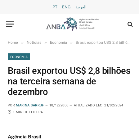
PT
ENG
العربية
»
»
»
Home
Notícias
Economia
Brasil exportou US$ 2,8 bilhões na terceira semana de dezembro
ECONOMIA
Brasil exportou US$ 2,8 bilhões
na terceira semana de
dezembro
POR
MARINA SARRUF
18/12/2006
ATUALIZADO EM:
21/02/2024
1 MIN DE LEITURA
Agência Brasil