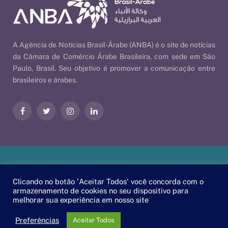
A Agência de Notícias Brasil-Árabe (ANBA) é o site de notícias
da Câmara de Comércio Árabe Brasileira, com sede em São
Paulo, Brasil. Seu objetivo é promover a comunicação entre
brasileiros e árabes.
Facebook
Twitter
Instagram
LinkedIn
Nossas Políticas
| © 2026 ANBA - Agência de Notícias Brasil-
Clicando no botão 'Aceitar Todos' você concorda com o
Árabe | By
EscaEsco
.
armazenamento de cookies no seu dispositivo para
melhorar sua experiência em nosso site
PT
EN
العربية
Preferências
Aceitar Todos