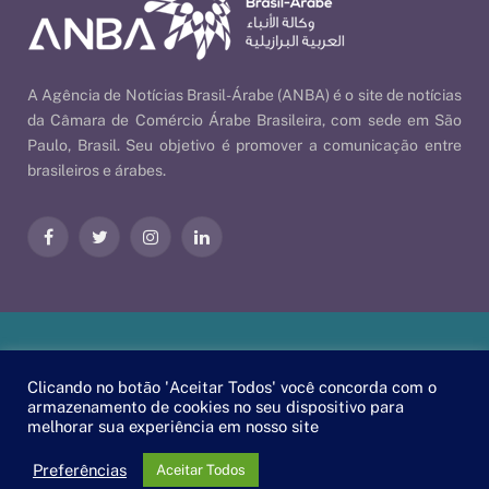
A Agência de Notícias Brasil-Árabe (ANBA) é o site de notícias
da Câmara de Comércio Árabe Brasileira, com sede em São
Paulo, Brasil. Seu objetivo é promover a comunicação entre
brasileiros e árabes.
Facebook
Twitter
Instagram
LinkedIn
Nossas Políticas
| © 2026 ANBA - Agência de Notícias Brasil-
Clicando no botão 'Aceitar Todos' você concorda com o
Árabe | By
EscaEsco
.
armazenamento de cookies no seu dispositivo para
melhorar sua experiência em nosso site
PT
EN
العربية
Preferências
Aceitar Todos