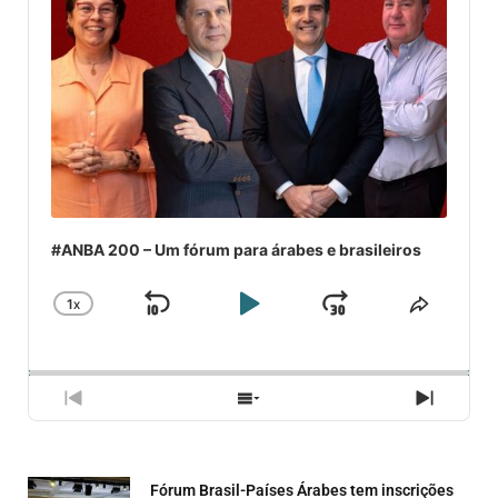
#ANBA 200 – Um fórum para árabes e brasileiros
1
X
SKIP
PLAY
JUMP
CHANGE
COMPA
PLAYBACK
ESSE
BACKWARD
PAUSE
FORWARD
RATE
EPISÓ
PREVIOUS
SHOW
NEXT
EPISODE
EPISODES
EPISO
LIST
Fórum Brasil-Países Árabes tem inscrições